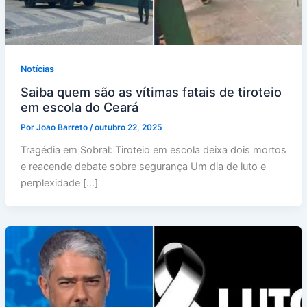
Notícias
Saiba quem são as vítimas fatais de tiroteio
em escola do Ceará
Por
Joao Barreto
/
outubro 22, 2025
Tragédia em Sobral: Tiroteio em escola deixa dois mortos
e reacende debate sobre segurança Um dia de luto e
perplexidade […]