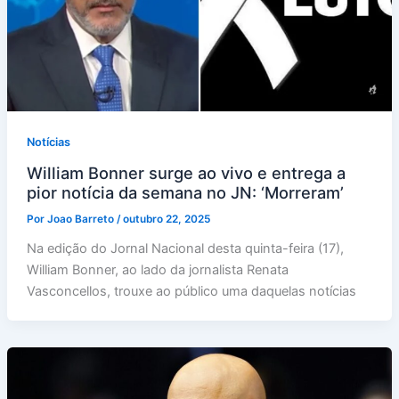
Notícias
William Bonner surge ao vivo e entrega a
pior notícia da semana no JN: ‘Morreram’
Por
Joao Barreto
/
outubro 22, 2025
Na edição do Jornal Nacional desta quinta-feira (17),
William Bonner, ao lado da jornalista Renata
Vasconcellos, trouxe ao público uma daquelas notícias