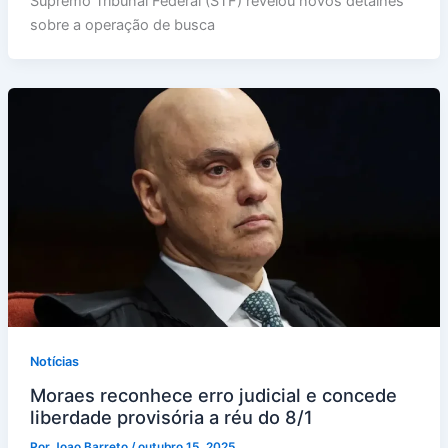
Supremo Tribunal Federal (STF) revelou novos detalhes
sobre a operação de busca
Notícias
Moraes reconhece erro judicial e concede
liberdade provisória a réu do 8/1
Por
Joao Barreto
/
outubro 15, 2025