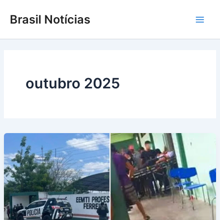
Ir
Brasil Notícias
para
Main
o
conteúdo
Men
outubro 2025