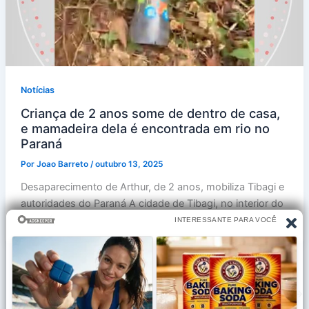
Notícias
Criança de 2 anos some de dentro de casa,
e mamadeira dela é encontrada em rio no
Paraná
Por
Joao Barreto
/
outubro 13, 2025
Desaparecimento de Arthur, de 2 anos, mobiliza Tibagi e
autoridades do Paraná A cidade de Tibagi, no interior do
Paraná,
1
2
…
6
Next
→