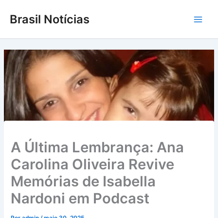
Ir
Brasil Notícias
para
Main
o
conteúdo
Men
A Última Lembrança: Ana
Carolina Oliveira Revive
Memórias de Isabella
Nardoni em Podcast