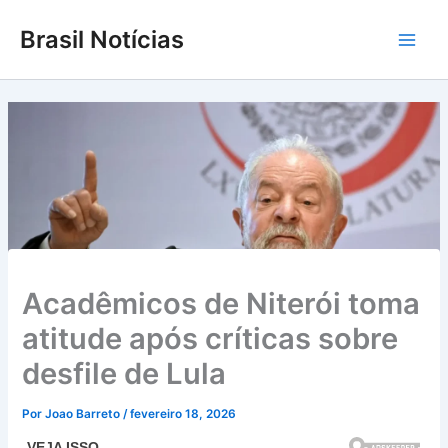
Ir
Brasil Notícias
para
Main
o
conteúdo
Men
Acadêmicos de Niterói toma
atitude após críticas sobre
desfile de Lula
Por
Joao Barreto
/
fevereiro 18, 2026