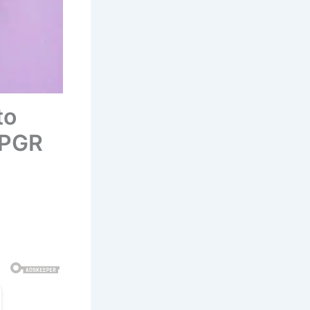
to
 PGR