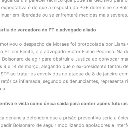
 aguarda um parecer técnico que pode ser decisivo para 
 expectativa é de que a resposta da PGR determine se Bol
inuar em liberdade ou se enfrentará medidas mais severas.
rtiu de vereadora do PT e advogado aliado
motivou o despacho de Moraes foi protocolada por Liana C
o PT em Recife, e o advogado Victor Fialho Pedrosa. Na d
 Bolsonaro de agir para obstruir a Justiça ao convocar ma
as 9 e 14 de março, alegando que o ex-presidente tentou de
 STF ao tratar os envolvidos no ataque de 8 de janeiro com
A retórica inflamada, segundo os denunciantes, representa ri
ca.
entiva é vista como única saída para conter ações futuras
da denúncia defendem que a prisão preventiva seria a únic
mpedir Bolsonaro de seguir mobilizando apoiadores e interf