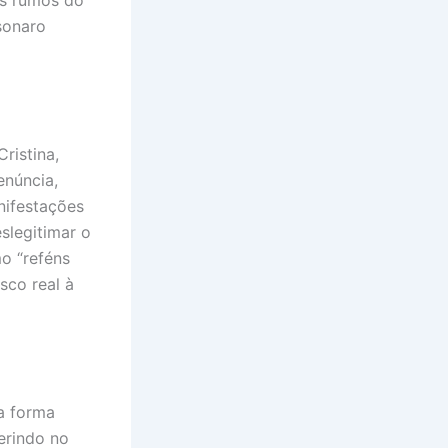
os rumos do
sonaro
ristina,
enúncia,
nifestações
slegitimar o
o “reféns
sco real à
a forma
erindo no