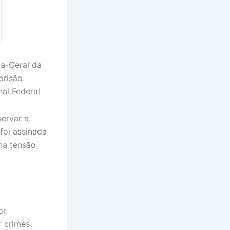
ia-Geral da
prisão
nal Federal
servar a
foi assinada
na tensão
or
r crimes