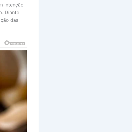
em intenção
. Diante
ação das