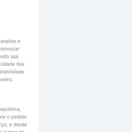
analise a
 convocar
ando sua
oridade das
stabilidade
neiro.
epública,
bre o pedido
rço, e desde