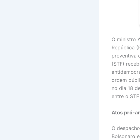
O ministro 
República (
preventiva 
(STF) receb
antidemocrá
ordem públi
no dia 18 d
entre o STF
Atos pró-an
O despacho 
Bolsonaro e