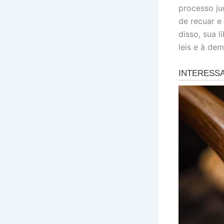
processo ju
de recuar e
disso, sua 
leis e à dem