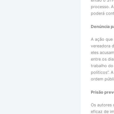
então o STF
processo. A
poderá cont
Denúncia pa
A ação que 
vereadora d
eles acusam
entre os di
trabalho do
políticos”. 
ordem públi
Prisão prev
Os autores 
eficaz de i