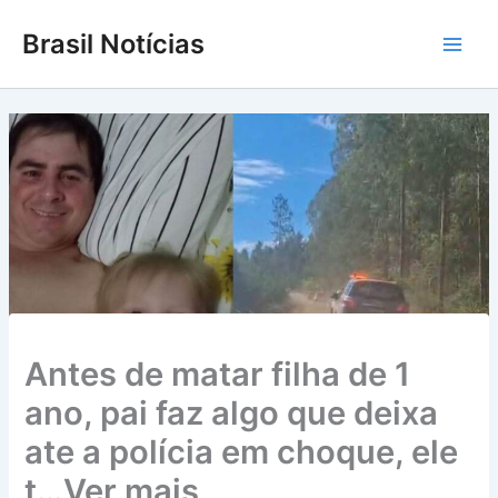
Ir
Brasil Notícias
para
Main
o
conteúdo
Men
Antes de matar filha de 1
ano, pai faz algo que deixa
ate a polícia em choque, ele
t…Ver mais