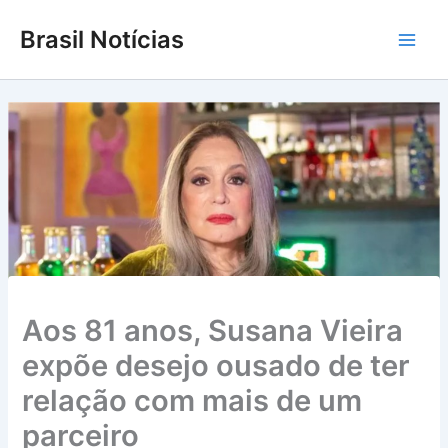
Ir
Brasil Notícias
para
Main
o
conteúdo
Men
Aos 81 anos, Susana Vieira
expõe desejo ousado de ter
relação com mais de um
parceiro