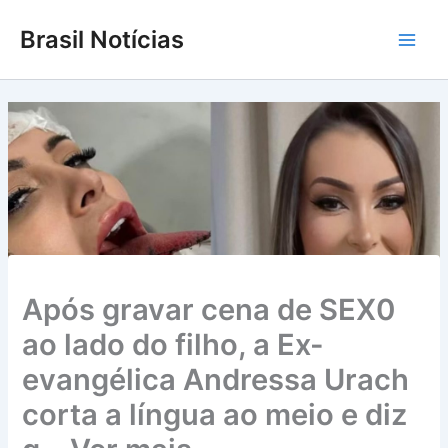
Ir
Brasil Notícias
para
Main
o
conteúdo
Men
Após gravar cena de SEX0
ao lado do filho, a Ex-
evangélica Andressa Urach
corta a língua ao meio e diz