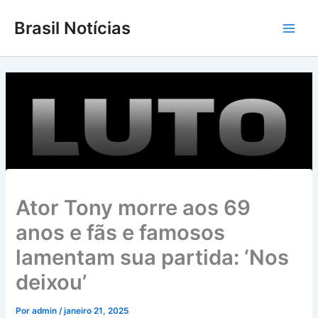
Ir
Brasil Notícias
para
Main
o
conteúdo
Men
Ator Tony morre aos 69
anos e fãs e famosos
lamentam sua partida: ‘Nos
deixou’
Por
admin
/
janeiro 21, 2025