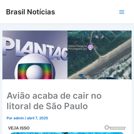
Ir
Brasil Notícias
para
Main
o
conteúdo
Men
Avião acaba de cair no
litoral de São Paulo
Por
admin
/
abril 7, 2025