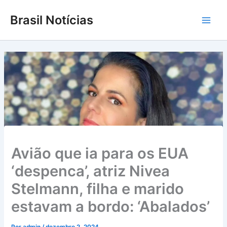
Ir
Brasil Notícias
para
Main
o
conteúdo
Men
Avião que ia para os EUA
‘despenca’, atriz Nivea
Stelmann, filha e marido
estavam a bordo: ‘Abalados’