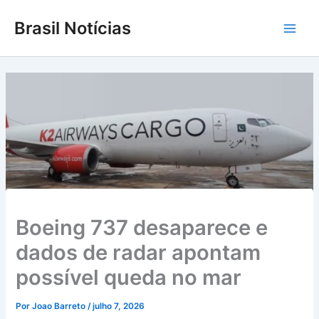
Ir
Brasil Notícias
para
Main
o
conteúdo
Men
Boeing 737 desaparece e
dados de radar apontam
possível queda no mar
Por
Joao Barreto
/
julho 7, 2026