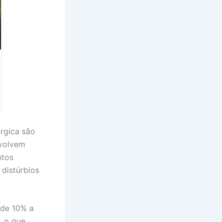
úrgica são
nvolvem
ntos
distúrbios
 de 10% a
, o que