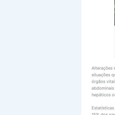
Alterações 
situações 
órgãos vita
abdominais 
hepáticos 
Estatística
15% dos pac