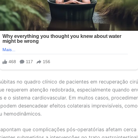
súbitas no quadro clínico de pacientes em recuperação cir
que requerem atenção redobrada, especialmente quando e
is e o sistema cardiovascular. Em muitos casos, procedime
podem desencadear efeitos colaterais imprevisíveis, como 
ou hemodinâmicos.
s apontam que complicações pós-operatórias afetam cerca
ientes submetidos a intervenções no trato gastrointestinal