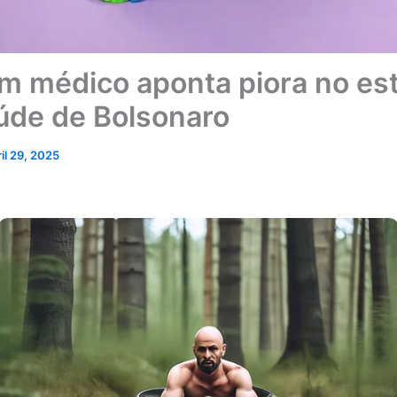
im médico aponta piora no es
úde de Bolsonaro
ril 29, 2025