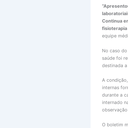
“Apresentou
laboratoria
Continua em
fisioterap
equipe médi
No caso do 
saúde foi re
destinada a 
A condição,
internas fo
durante a c
internado n
observação 
O boletim m