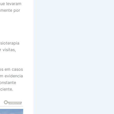
que levaram
amente por
sioterapia
visitas,
os em casos
ém evidencia
onstante
ciente.