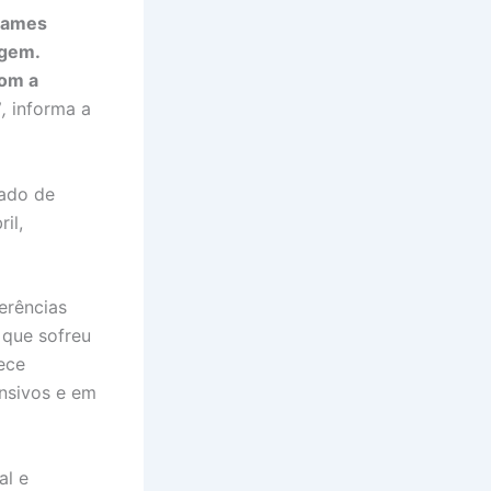
exames
agem.
com a
”
,
informa a
tado de
il,
erências
 que sofreu
ece
ensivos e em
al e