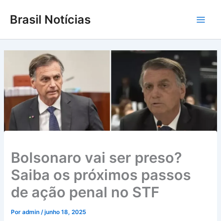
Ir
Brasil Notícias
para
Main
o
conteúdo
Men
Bolsonaro vai ser preso?
Saiba os próximos passos
de ação penal no STF
Por
admin
/
junho 18, 2025