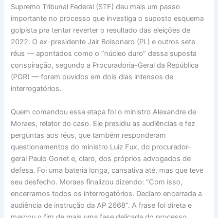
Supremo Tribunal Federal (STF) deu mais um passo
importante no processo que investiga o suposto esquema
golpista pra tentar reverter o resultado das eleições de
2022. O ex-presidente Jair Bolsonaro (PL) e outros sete
réus — apontados como o “núcleo duro” dessa suposta
conspiração, segundo a Procuradoria-Geral da República
(PGR) — foram ouvidos em dois dias intensos de
interrogatórios.
Quem comandou essa etapa foi o ministro Alexandre de
Moraes, relator do caso. Ele presidiu as audiências e fez
perguntas aos réus, que também responderam
questionamentos do ministro Luiz Fux, do procurador-
geral Paulo Gonet e, claro, dos próprios advogados de
defesa. Foi uma bateria longa, cansativa até, mas que teve
seu desfecho. Moraes finalizou dizendo: “Com isso,
encerramos todos os interrogatórios. Declaro encerrada a
audiência de instrução da AP 2668”. A frase foi direta e
marcou o fim de mais uma fase delicada do processo.