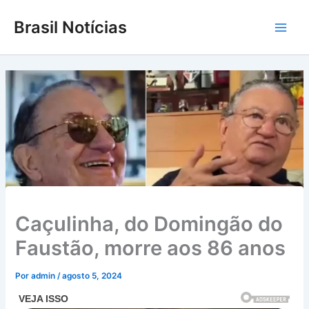
Ir
Brasil Notícias
para
Main
o
conteúdo
Men
Caçulinha, do Domingão do
Faustão, morre aos 86 anos
Por
admin
/
agosto 5, 2024