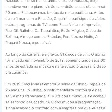
Nascido em 1938 numa família cheia de músicos, ele já
mandava ver no piano, violão, acordeão e escaleta com só
20 anos. Ele tocava nas boates da noite paulistana. Antes
de se firmar com o Faustão, Caçulinha participou de vários
outros programas de TV, como Essa Noite se Improvisa,
Raul Gil, Ratinho, Os Trapalhões, Balão Mágico, Clube do
Bolinha, Almoço com as Estrelas, Perdidos na Noite, A
Praça é Nossa, e por aí vai.
Ao longo da carreira, ele gravou 31 discos de vinil. O último
foi lançado em novembro de 2019, comemorando seus 60
anos de estrada na música e na televisão brasileira. É disco
pra caramba!
Em 2019, Caçulinha relembrou a saída da Globo. Depois de
26 anos na TV Globo, o instrumentalista contou que não
se via mais trabalhando lá. Muita coisa mudou e ele acabou
se sentindo deslocado. “A Globo mudou a programação.
Tinha acabado o contrato com a empresa pra qual eu fazia