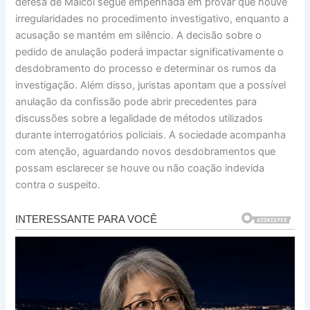
defesa de Maicol segue empenhada em provar que houve
irregularidades no procedimento investigativo, enquanto a
acusação se mantém em silêncio. A decisão sobre o
pedido de anulação poderá impactar significativamente o
desdobramento do processo e determinar os rumos da
investigação. Além disso, juristas apontam que a possível
anulação da confissão pode abrir precedentes para
discussões sobre a legalidade de métodos utilizados
durante interrogatórios policiais. A sociedade acompanha
com atenção, aguardando novos desdobramentos que
possam esclarecer se houve ou não coação indevida
contra o suspeito.