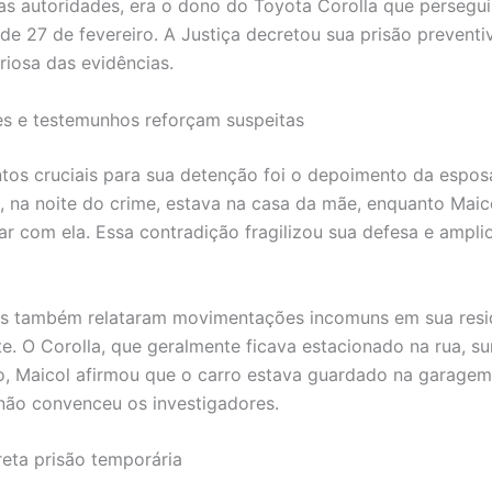
as autoridades, era o dono do Toyota Corolla que persegui
e 27 de fevereiro. A Justiça decretou sua prisão prevent
eriosa das evidências.
s e testemunhos reforçam suspeitas
os cruciais para sua detenção foi o depoimento da esposa
, na noite do crime, estava na casa da mãe, enquanto Maic
ar com ela. Essa contradição fragilizou sua defesa e ampli
s também relataram movimentações incomuns em sua resi
te. O Corolla, que geralmente ficava estacionado na rua, su
, Maicol afirmou que o carro estava guardado na garagem
não convenceu os investigadores.
reta prisão temporária