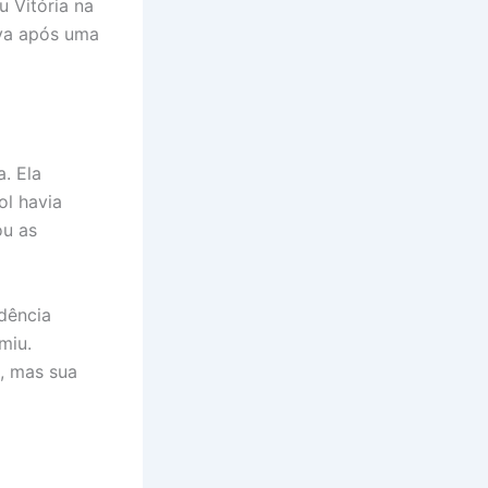
u Vitória na
iva após uma
. Ela
ol havia
ou as
dência
miu.
, mas sua