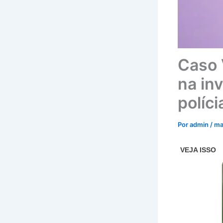
Caso V
na in
políci
Por
admin
/
ma