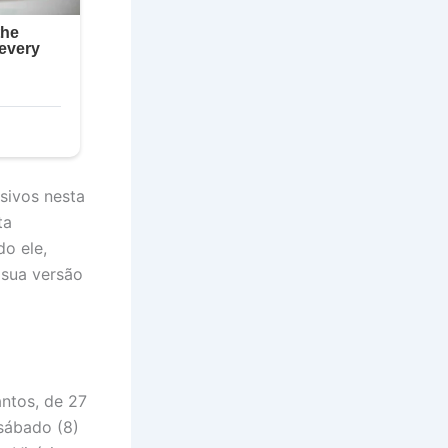
sivos nesta
ta
do ele,
 sua versão
antos, de 27
 sábado (8)