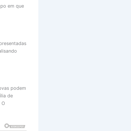
empo em que
apresentadas
alisando
provas podem
lia de
. O