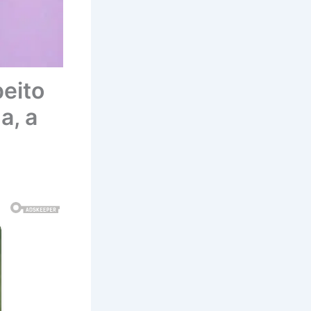
peito
a, a