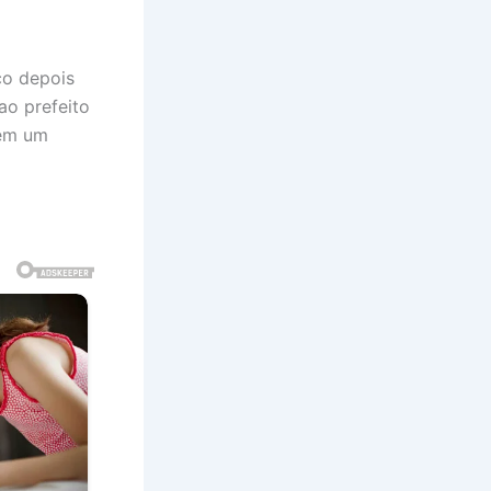
co depois
ao prefeito
 em um