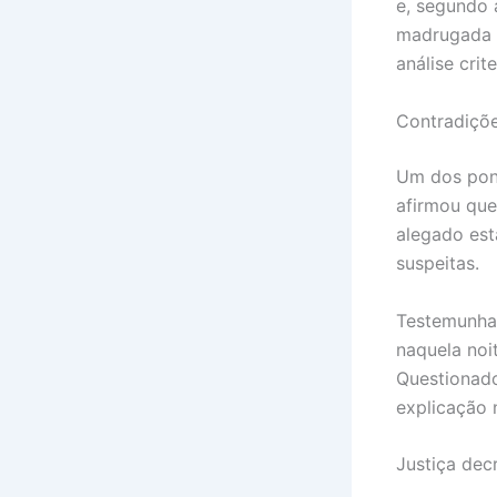
e, segundo 
madrugada d
análise crit
Contradiçõe
Um dos pont
afirmou que
alegado est
suspeitas.
Testemunha
naquela noi
Questionado
explicação 
Justiça dec