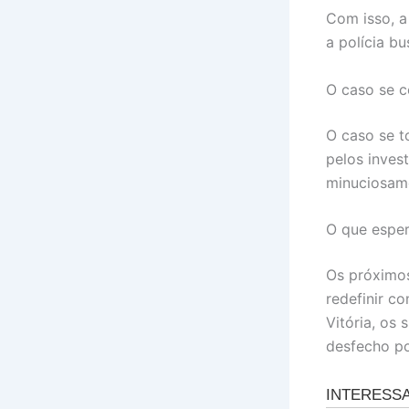
Com isso, a
a polícia b
O caso se 
O caso se t
pelos inves
minuciosame
O que esper
Os próximos
redefinir c
Vitória, os
desfecho po