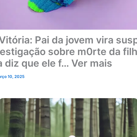
itória: Pai da jovem vira sus
vestigação sobre m0rte da filh
a diz que ele f… Ver mais
rço 10, 2025