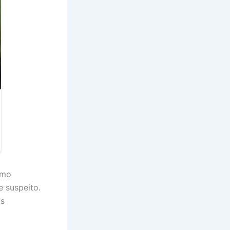
umo
e suspeito.
os