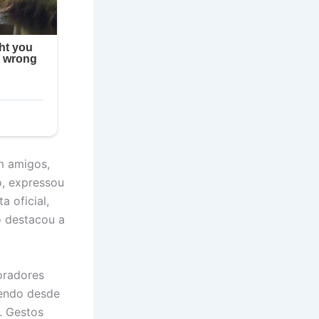
m amigos,
o, expressou
a oficial,
o destacou a
oradores
cendo desde
a. Gestos