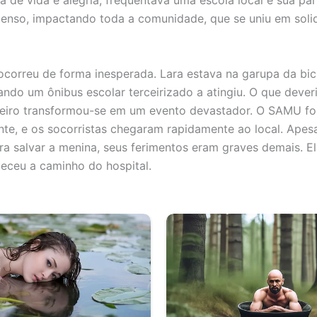
ia de vida e alegria, frequentava uma escola local e sua pa
enso, impactando toda a comunidade, que se uniu em soli
ocorreu de forma inesperada. Lara estava na garupa da bic
ndo um ônibus escolar terceirizado a atingiu. O que dever
ineiro transformou-se em um evento devastador. O SAMU fo
te, e os socorristas chegaram rapidamente ao local. Apes
ra salvar a menina, seus ferimentos eram graves demais. E
aleceu a caminho do hospital.