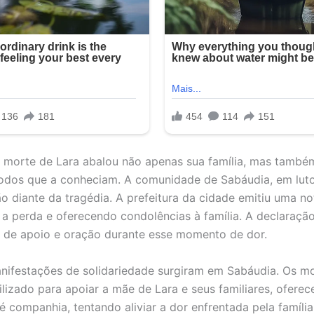
a morte de Lara abalou não apenas sua família, mas també
todos que a conheciam. A comunidade de Sabáudia, em lut
o diante da tragédia. A prefeitura da cidade emitiu uma not
a perda e oferecendo condolências à família. A declaraçã
 de apoio e oração durante esse momento de dor.
nifestações de solidariedade surgiram em Sabáudia. Os m
lizado para apoiar a mãe de Lara e seus familiares, ofere
té companhia, tentando aliviar a dor enfrentada pela famíli