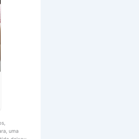
os,
ara, uma