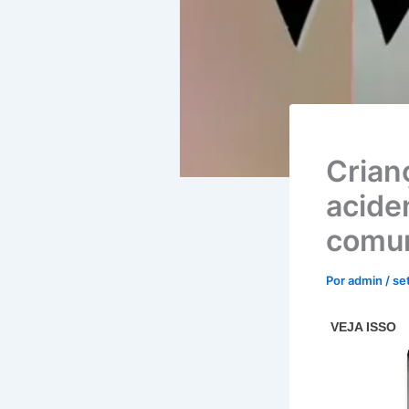
Crian
acide
comun
Por
admin
/
se