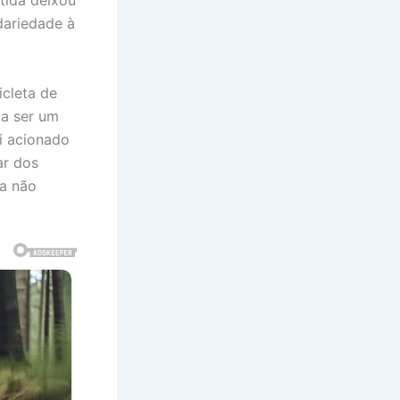
rtida deixou
dariedade à
icleta de
ia ser um
i acionado
ar dos
la não