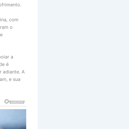
frimento.
nina, com
eram o
te
oiar a
de é
r adiante. A
am, e sua