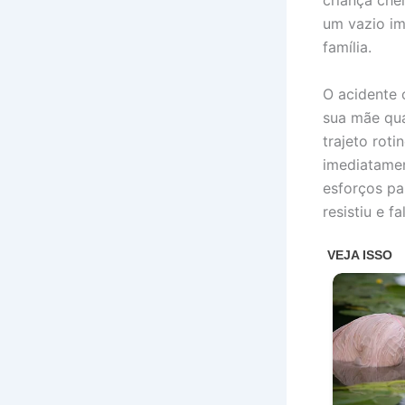
criança che
um vazio im
família.
O acidente 
sua mãe qua
trajeto rot
imediatamen
esforços pa
resistiu e f