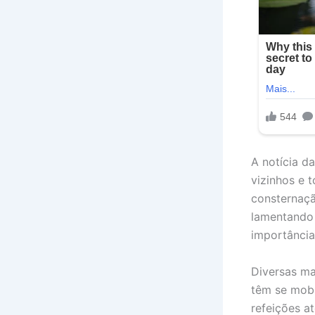
A notícia d
vizinhos e 
consternaçã
lamentando 
importância
Diversas ma
têm se mobi
refeições a