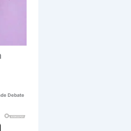
a
nde Debate