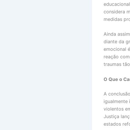
educacional
considera m
medidas pro
Ainda assim
diante da g
emocional é
reação com
traumas tão
O Que o Ca
A conclusão
igualmente 
violentos e
Justiça lan
estados ref