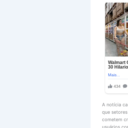
A notícia 
que setore
cometem cri
usuários co