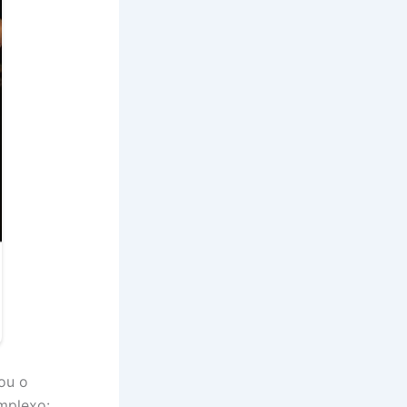
ou o
omplexo: