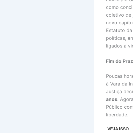
como concil
coletivo de
novo capítu
Estatuto da
políticas, 
ligados à vi
Fim do Praz
Poucas hora
à Vara da I
Justiça dec
anos
. Agor
Público con
liberdade.