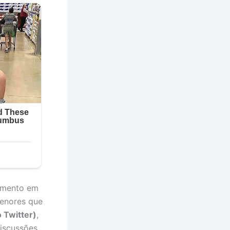
omento em
menores que
o Twitter)
,
iscussões