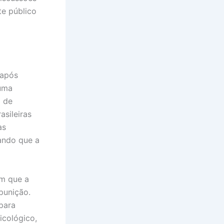
e público
 após
 uma
a de
sileiras
as
ando que a
am que a
 punição.
para
icológico,