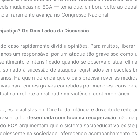
veis mudanças no ECA — tema que, embora volte ao debat
cia, raramente avança no Congresso Nacional.
Injustiça? Os Dois Lados da Discussão
do caso rapidamente dividiu opiniões. Para muitos, liberar
s anos um responsável por um ataque tão grave soa como
O sentimento é intensificado quando se observa o atual clim
, somado à sucessão de ataques registrados em escolas bra
 anos. Há quem defenda que o país precisa rever as medid
ivas para crimes graves cometidos por menores, consider
atual não reflete a realidade da violência contemporânea.
do, especialistas em Direito da Infância e Juventude reiter
rasileira foi
desenhada com foco na recuperação
, não na
do ECA argumentam que o sistema socioeducativo existe 
 adolescente na sociedade, oferecendo acompanhamento ps