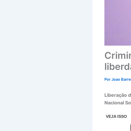
Crimi
liberd
Por
Joao Barr
Liberação 
Nacional S