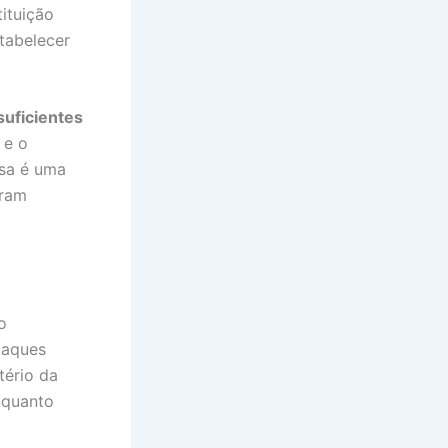
ituição
tabelecer
suficientes
 e o
ssa é uma
eram
o
taques
tério da
nquanto