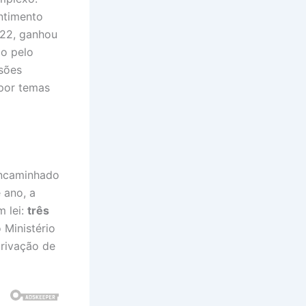
entimento
022, ganhou
do pelo
sões
 por temas
encaminhado
 ano, a
m lei:
três
 Ministério
privação de