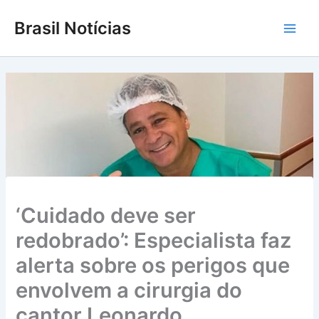
Ir
Brasil Notícias
para
Main
o
conteúdo
Men
‘Cuidado deve ser
redobrado’: Especialista faz
alerta sobre os perigos que
envolvem a cirurgia do
cantor Leonardo