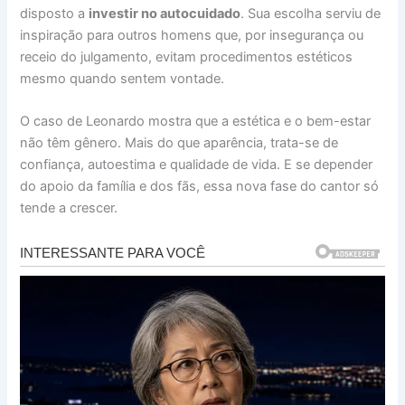
disposto a
investir no autocuidado
. Sua escolha serviu de
inspiração para outros homens que, por insegurança ou
receio do julgamento, evitam procedimentos estéticos
mesmo quando sentem vontade.
O caso de Leonardo mostra que a estética e o bem-estar
não têm gênero. Mais do que aparência, trata-se de
confiança, autoestima e qualidade de vida. E se depender
do apoio da família e dos fãs, essa nova fase do cantor só
tende a crescer.