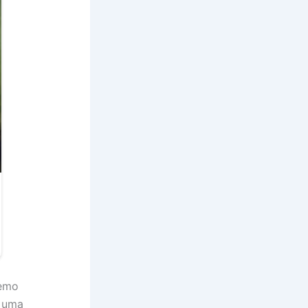
remo
 uma