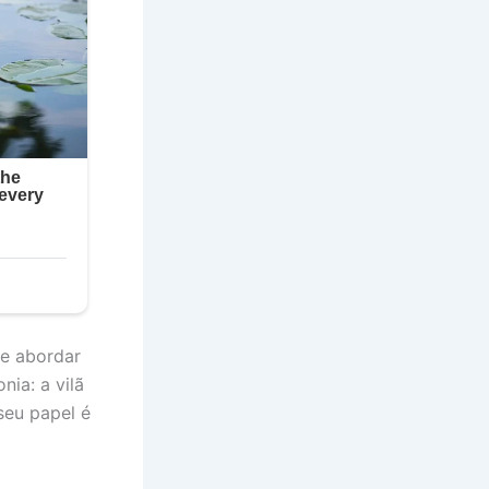
de abordar
ia: a vilã
seu papel é