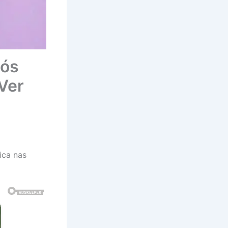
pós
Ver
ica nas