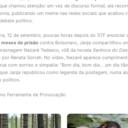
que chamou atenção: em vez de discurso formal, ela recor
ronia, publicando um meme nas redes sociais que acabou v
debate político.
ira, 12 de setembro, poucas horas depois do STF anunciar 
3 meses de prisão
contra Bolsonaro, Janja compartilhou u
ersonagem Nazaré Tedesco, vilã da novela
Senhora do Des
a por Renata Sorrah. No vídeo, Nazaré aparece cumprimen
rua com sorriso e simpatia: “Bom dia, bom dia… um dia tã
e que Janja republicou como legenda da postagem, numa al
político.
o Ferramenta de Provocação