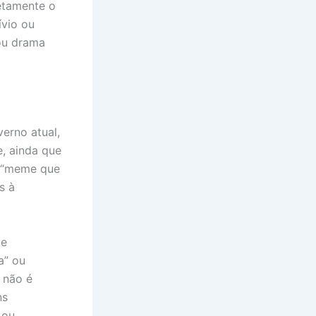
etamente o
ívio ou
 ou drama
erno atual,
e, ainda que
u “meme que
s à
te
a” ou
 não é
ns
 ou