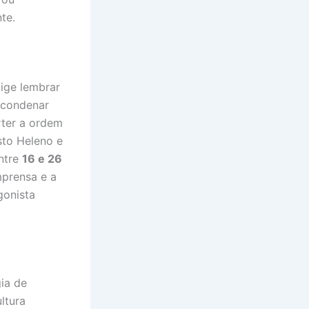
te.
ige lembrar
, condenar
rter a ordem
sto Heleno e
ntre
16 e 26
mprensa e a
gonista
ia de
ltura