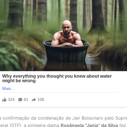
a confirmação da condenação de Jair Bolsonaro pelo Sup
deral (STF), a primeira-dama
Rosângela “Janja” da Silva
fez