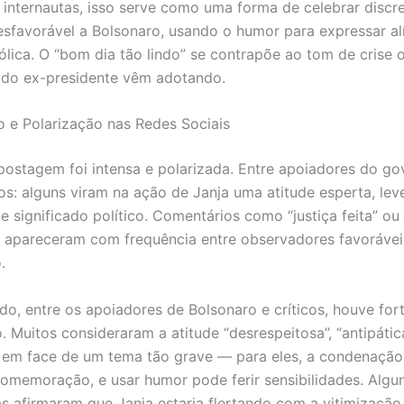
 internautas, isso serve como uma forma de celebrar discr
esfavorável a Bolsonaro, usando o humor para expressar al
bólica. O “bom dia tão lindo” se contrapõe ao tom de crise
 do ex-presidente vêm adotando.
 e Polarização nas Redes Sociais
postagem foi intensa e polarizada. Entre apoiadores do gov
os: alguns viram na ação de Janja uma atitude esperta, lev
e significado político. Comentários como “justiça feita” o
” apareceram com frequência entre observadores favorávei
.
ado, entre os apoiadores de Bolsonaro e críticos, houve for
. Muitos consideraram a atitude “desrespeitosa”, “antipátic
em face de um tema tão grave — para eles, a condenação
omemoração, e usar humor pode ferir sensibilidades. Algu
as afirmaram que Janja estaria flertando com a vitimização