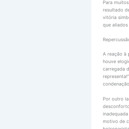
Para muitos
resultado d
vitória sim
que aliados
Repercussão
A reação à 
houve elogi
carregada d
representa!
condenação
Por outro l
desconforto
inadequada 
motivo de c
bolsonarist