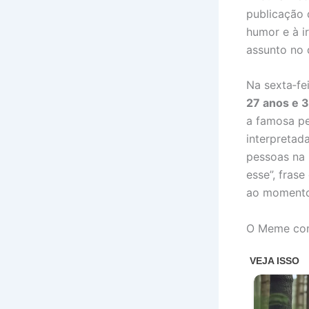
publicação 
humor e à i
assunto no 
Na sexta‑fe
27 anos e 
a famosa p
interpretad
pessoas na 
esse”, fras
ao momento 
O Meme com