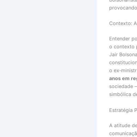
provocando 
Contexto: A
Entender po
o contexto 
Jair Bolson
constitucio
o ex‑minis
anos em re
sociedade —
simbólica 
Estratégia 
A atitude d
comunicação