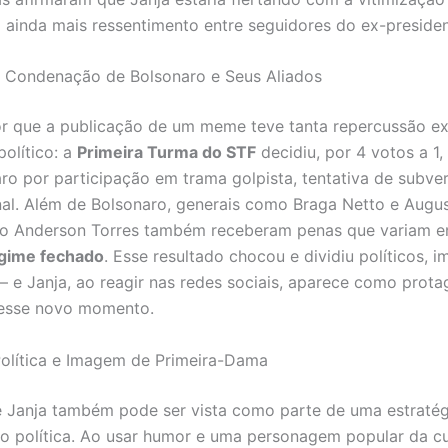
ainda mais ressentimento entre seguidores do ex-presiden
 Condenação de Bolsonaro e Seus Aliados
r que a publicação de um meme teve tanta repercussão ex
político: a
Primeira Turma do STF
decidiu, por 4 votos a 1
aro por participação em trama golpista, tentativa de subve
nal. Além de Bolsonaro, generais como Braga Netto e Augu
tro Anderson Torres também receberam penas que variam e
gime fechado
. Esse resultado chocou e dividiu políticos, i
 e Janja, ao reagir nas redes sociais, aparece como prota
desse novo momento.
Política e Imagem de Primeira-Dama
e Janja também pode ser vista como parte de uma estratég
 política. Ao usar humor e uma personagem popular da cu