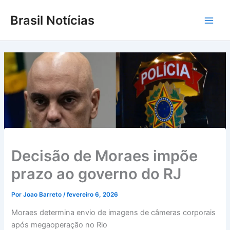
Ir
Brasil Notícias
para
Main
o
conteúdo
Men
Decisão de Moraes impõe
prazo ao governo do RJ
Por
Joao Barreto
/
fevereiro 6, 2026
Moraes determina envio de imagens de câmeras corporais
após megaoperação no Rio