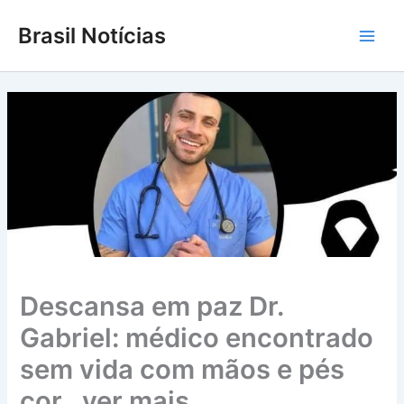
Ir
Brasil Notícias
para
Main
o
conteúdo
Men
Descansa em paz Dr.
Gabriel: médico encontrado
sem vida com mãos e pés
cor…ver mais