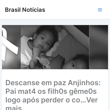
Ir
Brasil Notícias
para
Main
o
conteúdo
Men
Descanse em paz Anjinhos:
Pai mat4 os filh0s gême0s
logo após perder o co…Ver
mais