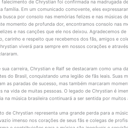
o falecimento de Chrystian foi confirmada na madrugada d
pela família. Em um comunicado comovente, eles expressara
a busca por consolo nas memórias felizes e nas músicas d
este momento de profunda dor, encontramos consolo nas 
lizes e nas canções que ele nos deixou. Agradecemos de
o, carinho e respeito que recebemos dos fãs, amigos e col
Chrystian viverá para sempre em nossos corações e através
clararam.
 sua carreira, Chrystian e Ralf se destacaram como uma d
ntes do Brasil, conquistando uma legião de fãs leais. Suas 
ram as paradas de sucesso, mas também marcaram momen
vos na vida de muitas pessoas. O legado de Chrystian é imen
ia na música brasileira continuará a ser sentida por muitos
to de Chrystian representa uma grande perda para a música
vazio imenso nos corações de seus fãs e colegas de profis
risma e contribuições para a música são inegáveis e servi