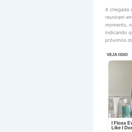
A chegada d
reuniram em
momento, nã
indicando q
próximos do