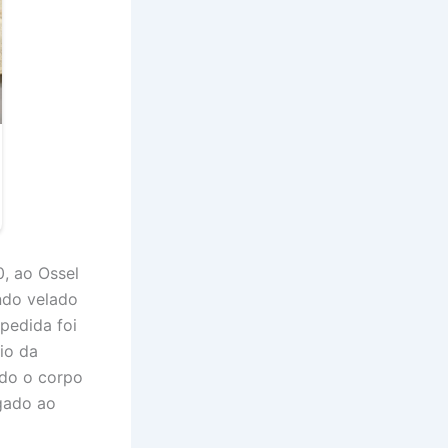
0, ao Ossel
ndo velado
pedida foi
io da
ndo o corpo
lgado ao