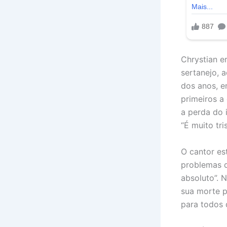
Chrystian e
sertanejo, 
dos anos, e
primeiros a
a perda do 
“É muito tri
O cantor es
problemas d
absoluto”. 
sua morte p
para todos