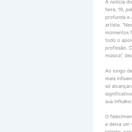
A notícia d
feira, 19, 
profunda e 
artista. “N
momentos fe
todo o apoi
profissão. 
música”, de
Ao longo de
mais influe
só alcança
significati
sua influênc
O falecimen
e deixa um 
talento, ca