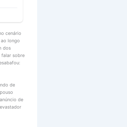
no cenário
 ao longo
m dos
 falar sobre
esabafou:
ando de
epouso
 anúncio de
devastador