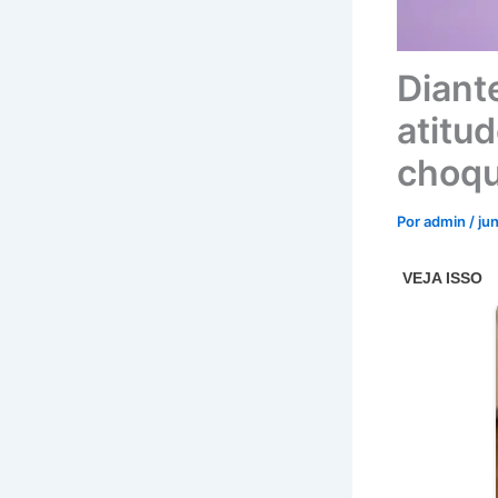
Diant
atitu
choqu
Por
admin
/
ju