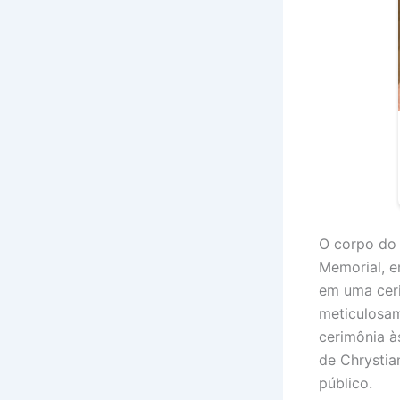
O corpo do 
Memorial, e
em uma ceri
meticulosam
cerimônia à
de Chrystia
público.