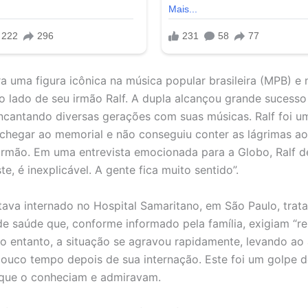
ra uma figura icônica na música popular brasileira (MPB) e 
ao lado de seu irmão Ralf. A dupla alcançou grande sucesso
ncantando diversas gerações com suas músicas. Ralf foi u
 chegar ao memorial e não conseguiu conter as lágrimas ao
irmão. Em uma entrevista emocionada para a Globo, Ralf d
ste, é inexplicável. A gente fica muito sentido”.
tava internado no Hospital Samaritano, em São Paulo, trat
e saúde que, conforme informado pela família, exigiam “r
No entanto, a situação se agravou rapidamente, levando ao
ouco tempo depois de sua internação. Este foi um golpe 
 que o conheciam e admiravam.