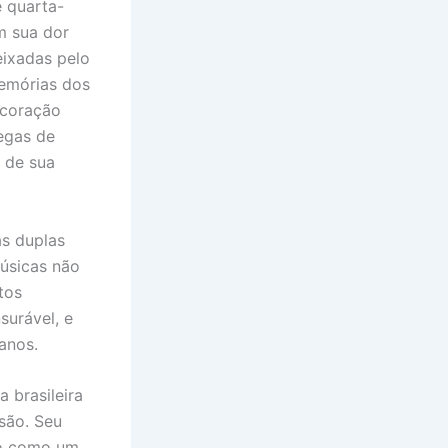
e quarta-
m sua dor
eixadas pelo
memórias dos
 coração
egas de
 de sua
as duplas
músicas não
tos
surável, e
 anos.
 brasileira
são. Seu
rão como um