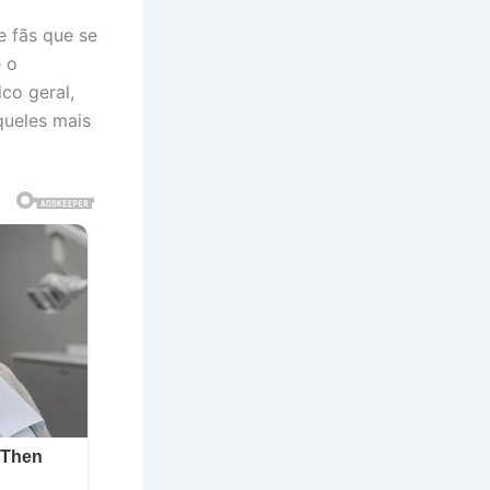
e fãs que se
é o
co geral,
queles mais