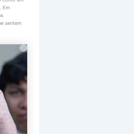
l. Em
as
ue sentem