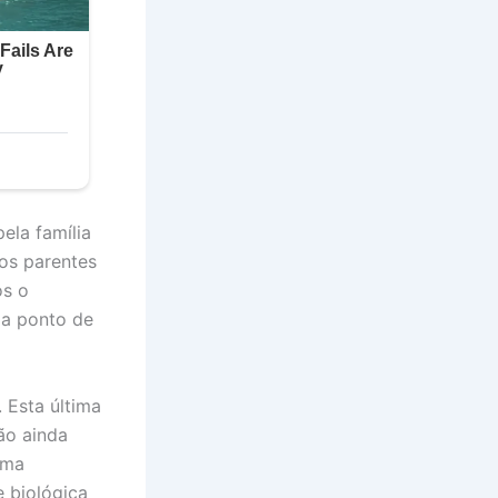
ela família
os parentes
ós o
 a ponto de
 Esta última
ão ainda
uma
e biológica