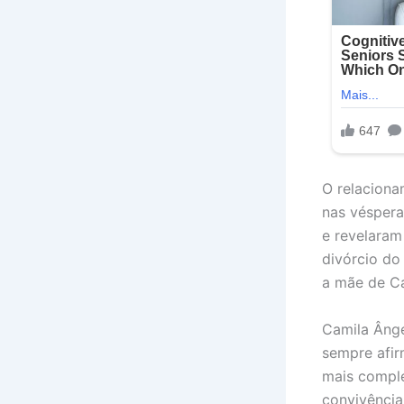
O relaciona
nas véspera
e revelaram
divórcio do
a mãe de Ca
Camila Ânge
sempre afir
mais comple
convivência