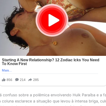
á confuso sobre a polêmica envolvendo Hulk Paraíba e a fa
a coluna esclarece a situação que levou à intensa briga, c