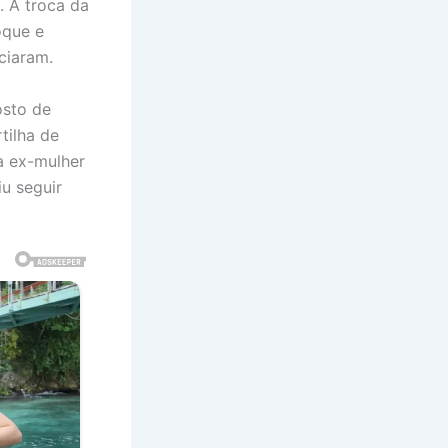
. A troca da
oque e
ciaram.
osto de
tilha de
à ex-mulher
u seguir