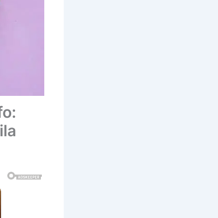
fo:
ila