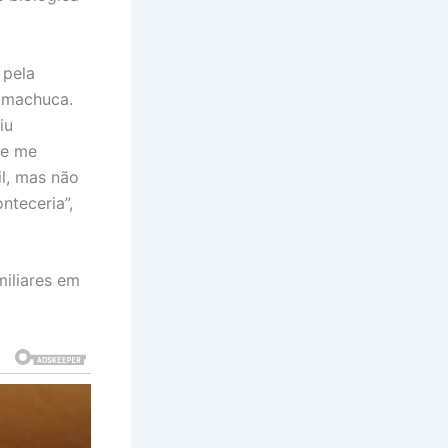
 pela
 machuca.
iu
 e me
il, mas não
nteceria”,
miliares em