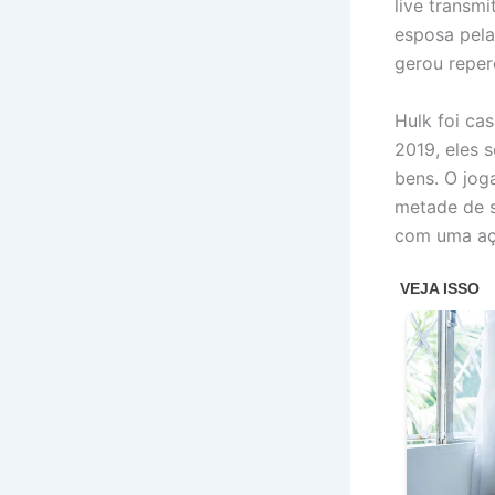
live transm
esposa pela
gerou reper
Hulk foi ca
2019, eles s
bens. O jog
metade de s
com uma açã