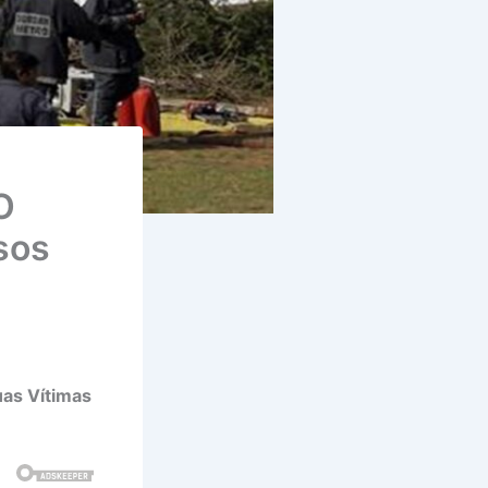
O
sos
uas Vítimas