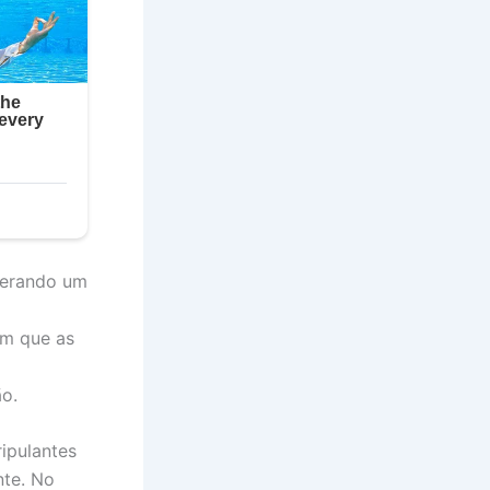
 gerando um
em que as
ão.
ipulantes
nte. No