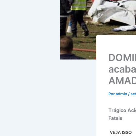
DOMI
acaba
AMAD
Por
admin
/
se
Trágico Aci
Fatais