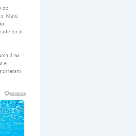
s do
de, Mato
ão
dade local
 uma área
s e
 morreram