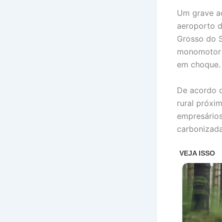
Um grave ac
aeroporto d
Grosso do S
monomotor a
em choque.
De acordo c
rural próxi
empresários
carbonizada