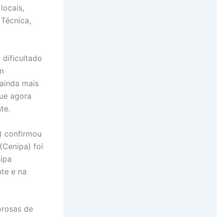
locais,
 Técnica,
 dificultado
am
 ainda mais
que agora
te.
) confirmou
(Cenipa) foi
nipa
te e na
orosas de