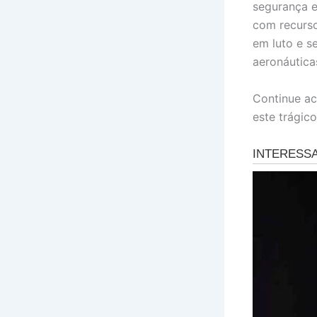
segurança e
com recurso
em luto e s
aeronáutica
Continue ac
este trágico