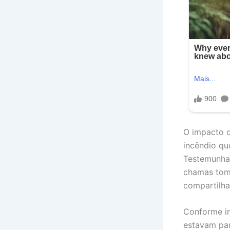
O impacto d
incêndio qu
Testemunha
chamas tom
compartilha
Conforme in
estavam pa