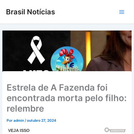
Ir
Brasil Notícias
para
Main
o
conteúdo
Men
Estrela de A Fazenda foi
encontrada morta pelo filho:
relembre
Por
admin
/
outubro 27, 2024