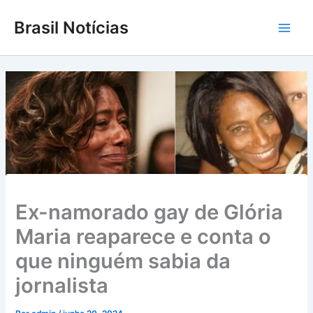
Ir
Brasil Notícias
para
Main
o
conteúdo
Men
Ex-namorado gay de Glória
Maria reaparece e conta o
que ninguém sabia da
jornalista