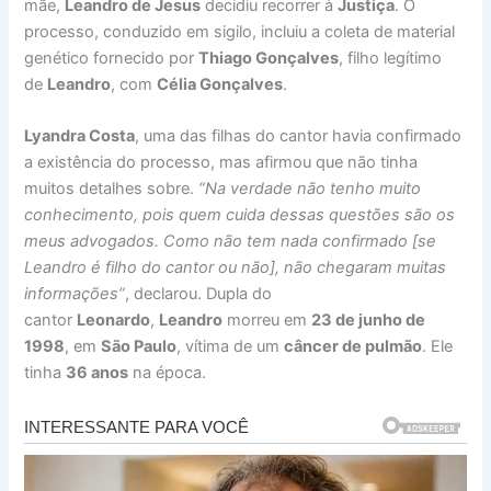
mãe,
Leandro de Jesus
decidiu recorrer à
Justiça
. O
processo, conduzido em sigilo, incluiu a coleta de material
genético fornecido por
Thiago Gonçalves
, filho legítimo
de
Leandro
, com
Célia Gonçalves
.
Lyandra Costa
, uma das filhas do cantor havia confirmado
a existência do processo, mas afirmou que não tinha
muitos detalhes sobre.
“Na verdade não tenho muito
conhecimento, pois quem cuida dessas questões são os
meus advogados. Como não tem nada confirmado [se
Leandro é filho do cantor ou não], não chegaram muitas
informações”
, declarou. Dupla do
cantor
Leonardo
,
Leandro
morreu em
23 de junho de
1998
, em
São Paulo
, vítima de um
câncer de pulmão
. Ele
tinha
36 anos
na época.