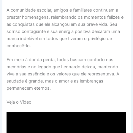
A comunidade escolar, amigos e familiares continuam a
prestar homenagens, relembrando os momentos felizes e
as conquistas que ele alcançou em sua breve vida. Seu
sorriso contagiante e sua energia positiva deixaram uma
marca indelével em todos que tiveram o privilégio de
conhecê-lo.
Em meio à dor da perda, todos buscam conforto nas
memórias e no legado que Leonardo deixou, mantendo
viva a sua essência e os valores que ele representava. A
saudade é grande, mas o amor e as lembranças
permanecem eternos.
Veja o Vídeo