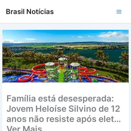
Ir
Brasil Notícias
para
Main
o
conteúdo
Men
Família está desesperada:
Jovem Heloíse Silvino de 12
anos não resiste após elet…
Ver Mais