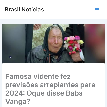
Ir
Brasil Notícias
para
Main
o
conteúdo
Men
Famosa vidente fez
previsões arrepiantes para
2024: Oque disse Baba
Vanga?