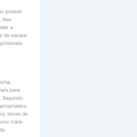
ão possuir
 Isso
nder a
e de equipe
prisionais
ocha,
ais para
r. Segundo
 apropriados
os, dores de
omo tratá-
da.