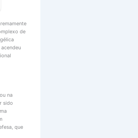
xtremamente
Complexo de
gélica
e acendeu
ional
iou na
r sido
rma
um
efesa, que