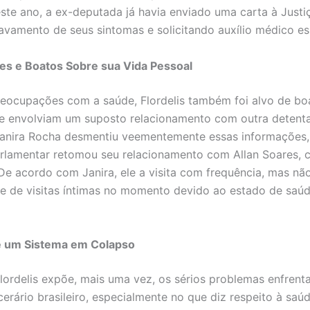
este ano, a ex-deputada já havia enviado uma carta à Justi
avamento de seus sintomas e solicitando auxílio médico es
es e Boatos Sobre sua Vida Pessoal
eocupações com a saúde, Flordelis também foi alvo de bo
e envolviam um suposto relacionamento com outra detenta
anira Rocha desmentiu veementemente essas informações,
rlamentar retomou seu relacionamento com Allan Soares,
 De acordo com Janira, ele a visita com frequência, mas nã
de de visitas íntimas no momento devido ao estado de saúd
e um Sistema em Colapso
lordelis expõe, mais uma vez, os sérios problemas enfrent
cerário brasileiro, especialmente no que diz respeito à saú