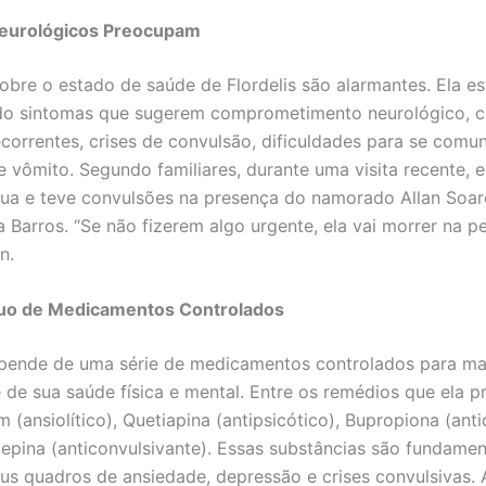
eurológicos Preocupam
sobre o estado de saúde de Flordelis são alarmantes. Ela es
do sintomas que sugerem comprometimento neurológico, 
correntes, crises de convulsão, dificuldades para se comun
e vômito. Segundo familiares, durante uma visita recente, 
ngua e teve convulsões na presença do namorado Allan Soa
 Barros. “Se não fizerem algo urgente, ela vai morrer na pen
n.
uo de Medicamentos Controlados
epende de uma série de medicamentos controlados para ma
e de sua saúde física e mental. Entre os remédios que ela p
 (ansiolítico), Quetiapina (antipsicótico), Bupropiona (ant
pina (anticonvulsivante). Essas substâncias são fundamen
eus quadros de ansiedade, depressão e crises convulsivas.