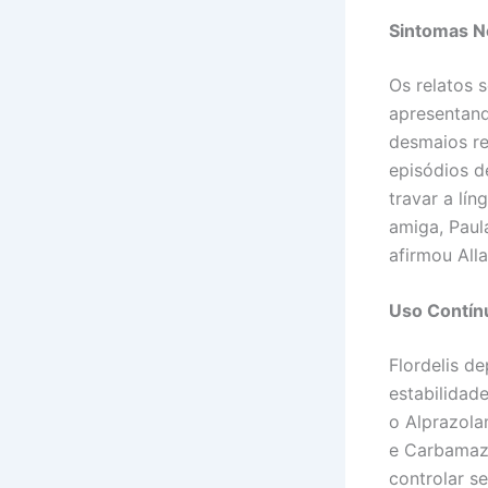
Sintomas N
Os relatos 
apresentan
desmaios re
episódios d
travar a lí
amiga, Paula
afirmou Alla
Uso Contín
Flordelis d
estabilidad
o Alprazolam
e Carbamaze
controlar s