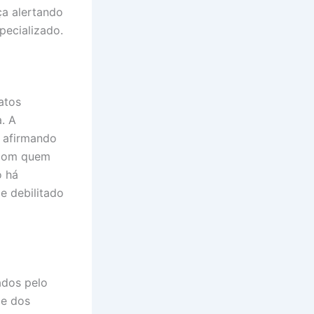
ça alertando
pecializado.
atos
. A
 afirmando
 com quem
o há
e debilitado
ados pelo
de dos