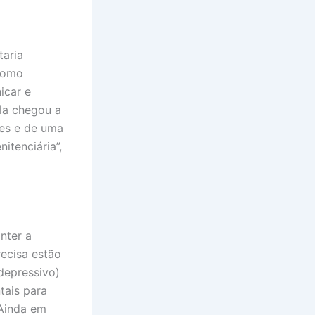
taria
como
icar e
ela chegou a
res e de uma
itenciária”,
nter a
recisa estão
idepressivo)
tais para
 Ainda em