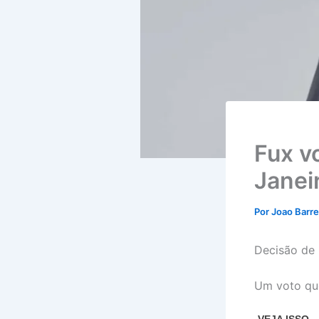
Fux v
Janei
Por
Joao Barr
Decisão de 
Um voto qu