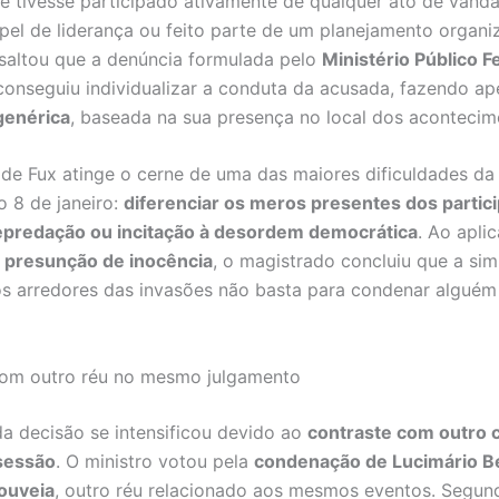
ne tivesse participado ativamente de qualquer ato de vanda
pel de liderança ou feito parte de um planejamento organi
ssaltou que a denúncia formulada pelo
Ministério Público F
onseguiu individualizar a conduta da acusada, fazendo a
genérica
, baseada na sua presença no local dos acontecim
a de Fux atinge o cerne de uma das maiores dificuldades da
o 8 de janeiro:
diferenciar os meros presentes dos partic
depredação ou incitação à desordem democrática
. Ao aplic
a
presunção de inocência
, o magistrado concluiu que a sim
s arredores das invasões não basta para condenar alguém
com outro réu no mesmo julgamento
a decisão se intensificou devido ao
contraste com outro 
sessão
. O ministro votou pela
condenação de Lucimário B
ouveia
, outro réu relacionado aos mesmos eventos. Segun