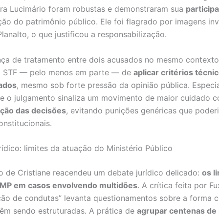
ra Lucimário foram robustas e demonstraram sua
particip
ão do patrimônio público. Ele foi flagrado por imagens in
lanalto, o que justificou a responsabilização.
nça de tratamento entre dois acusados no mesmo contexto
do STF — pelo menos em parte — de
aplicar critérios técni
zados
, mesmo sob forte pressão da opinião pública. Especia
e o julgamento sinaliza um movimento de maior cuidado 
ação das decisões
, evitando punições genéricas que poderi
onstitucionais.
ídico: limites da atuação do Ministério Público
o de Cristiane reacendeu um debate jurídico delicado:
os l
 MP em casos envolvendo multidões
. A crítica feita por Fu
ção de condutas” levanta questionamentos sobre a forma 
êm sendo estruturadas. A prática de
agrupar centenas de