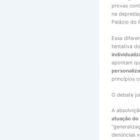
provas cont
na depredaç
Palácio do P
Essa difere
tentativa 
individuali
apontam qu
personaliz
princípios c
O debate jur
A absolviçã
atuação do
“generaliza
denúncias v