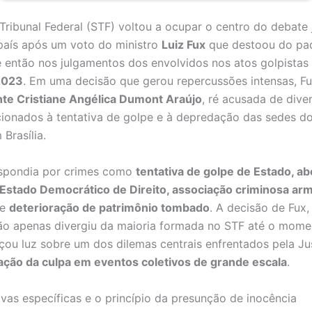
ribunal Federal (STF) voltou a ocupar o centro do debate j
 país após um voto do ministro
Luiz Fux
que destoou do pa
 então nos julgamentos dos envolvidos nos atos golpistas
2023
. Em uma decisão que gerou repercussões intensas, F
nte Cristiane Angélica Dumont Araújo
, ré acusada de dive
cionados à tentativa de golpe e à depredação das sedes do
Brasília.
espondia por crimes como
tentativa de golpe de Estado, ab
 Estado Democrático de Direito, associação criminosa ar
e
deterioração de patrimônio tombado
. A decisão de Fux,
ão apenas divergiu da maioria formada no STF até o mome
ou luz sobre um dos dilemas centrais enfrentados pela Ju
zação da culpa em eventos coletivos de grande escala
.
ovas específicas e o princípio da presunção de inocência