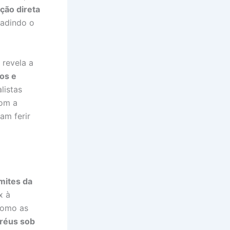
ação direta
vadindo o
 revela a
cos e
listas
com a
am ferir
imites da
x à
como as
 réus sob