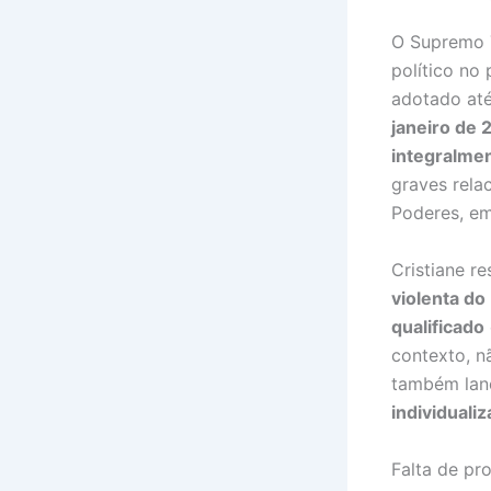
O Supremo T
político no
adotado até
janeiro de 
integralme
graves rela
Poderes, em 
Cristiane r
violenta do
qualificado
contexto, n
também lanç
individuali
Falta de pr