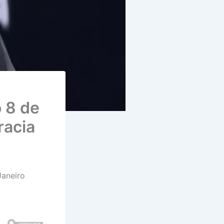
o 8 de
racia
Janeiro