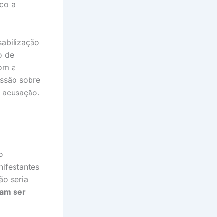
sco a
sabilização
o de
com a
essão sobre
 acusação.
o
ifestantes
ão seria
iam ser