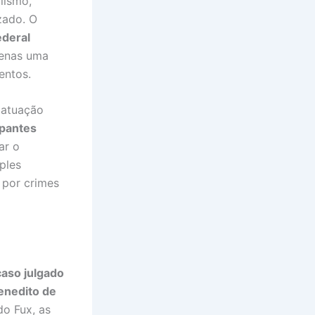
lismo,
zado. O
ederal
penas uma
entos.
 atuação
ipantes
ar o
ples
 por crimes
caso julgado
enedito de
do Fux, as