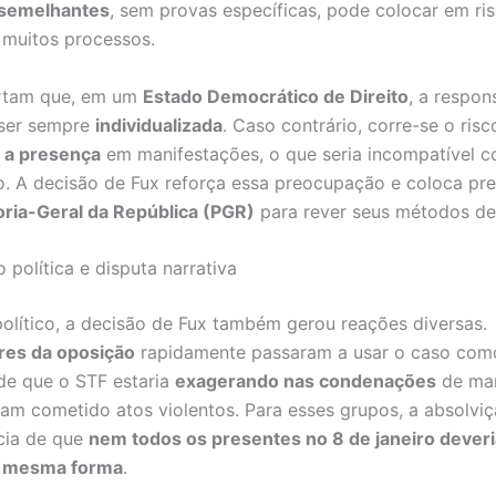
semelhantes
, sem provas específicas, pode colocar em ri
 muitos processos.
ertam que, em um
Estado Democrático de Direito
, a respon
 ser sempre
individualizada
. Caso contrário, corre-se o risc
r a presença
em manifestações, o que seria incompatível 
o. A decisão de Fux reforça essa preocupação e coloca pr
ria-Geral da República (PGR)
para rever seus métodos de
 política e disputa narrativa
lítico, a decisão de Fux também gerou reações diversas.
res da oposição
rapidamente passaram a usar o caso com
de que o STF estaria
exagerando nas condenações
de man
iam cometido atos violentos. Para esses grupos, a absolviç
cia de que
nem todos os presentes no 8 de janeiro dever
a mesma forma
.