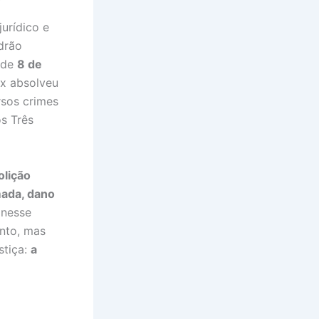
urídico e
drão
 de
8 de
ux absolveu
rsos crimes
s Três
olição
mada, dano
 nesse
nto, mas
stiça:
a