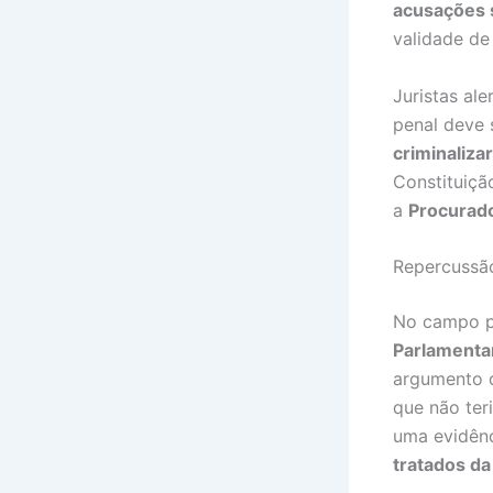
acusações 
validade de
Juristas al
penal deve
criminaliza
Constituiçã
a
Procurado
Repercussão
No campo po
Parlamenta
argumento 
que não ter
uma evidên
tratados d