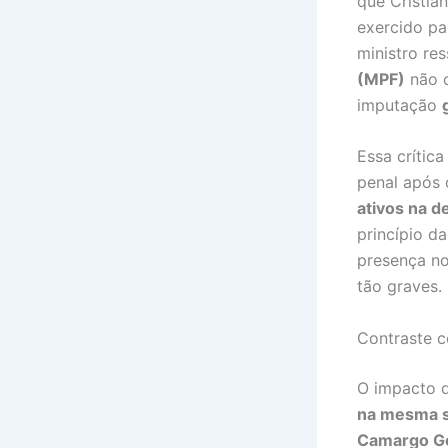
que Cristia
exercido pa
ministro re
(MPF)
não c
imputação
Essa crític
penal após 
ativos na 
princípio d
presença no
tão graves.
Contraste 
O impacto d
na mesma 
Camargo G