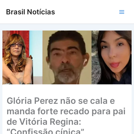
Ir
Brasil Notícias
para
Main
o
conteúdo
Men
Glória Perez não se cala e
manda forte recado para pai
de Vitória Regina:
“Confissão cínica”