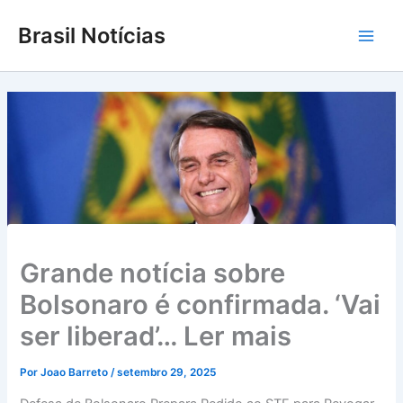
Ir
Brasil Notícias
para
Main
o
conteúdo
Men
Grande notícia sobre
Bolsonaro é confirmada. ‘Vai
ser liberad’… Ler mais
Por
Joao Barreto
/
setembro 29, 2025