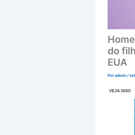
Homem
do fi
EUA
Por
admin
/
se