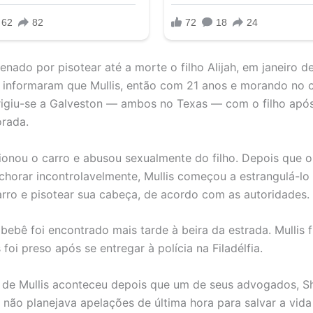
enado por pisotear até a morte o filho Alijah, em janeiro d
 informaram que Mullis, então com 21 anos e morando no
irigiu-se a Galveston — ambos no Texas — com o filho apó
rada.
cionou o carro e abusou sexualmente do filho. Depois que 
horar incontrolavelmente, Mullis começou a estrangulá-lo
carro e pisotear sua cabeça, de acordo com as autoridades.
bebê foi encontrado mais tarde à beira da estrada. Mullis 
foi preso após se entregar à polícia na Filadélfia.
de Mullis aconteceu depois que um de seus advogados, S
 não planejava apelações de última hora para salvar a vida