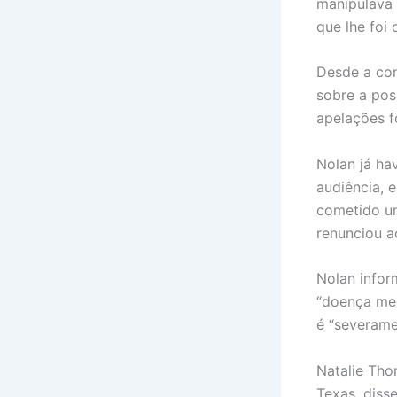
manipulava 
que lhe foi 
Desde a con
sobre a pos
apelações f
Nolan já ha
audiência, 
cometido um
renunciou a
Nolan infor
“doença men
é “severame
Natalie Tho
Texas, diss