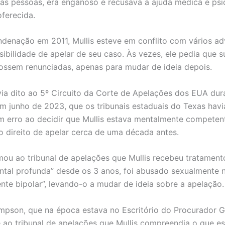
as pessoas, era enganoso e recusava a ajuda médica e psiq
oferecida.
denação em 2011, Mullis esteve em conflito com vários a
sibilidade de apelar de seu caso. Às vezes, ele pedia que s
ossem renunciadas, apenas para mudar de ideia depois.
via dito ao 5º Circuito da Corte de Apelações dos EUA du
em junho de 2023, que os tribunais estaduais do Texas hav
 erro ao decidir que Mullis estava mentalmente compete
o direito de apelar cerca de uma década antes.
mou ao tribunal de apelações que Mullis recebeu tratament
tal profunda” desde os 3 anos, foi abusado sexualmente n
nte bipolar”, levando-o a mudar de ideia sobre a apelação.
mpson, que na época estava no Escritório do Procurador G
e ao tribunal de apelações que Mullis compreendia o que e