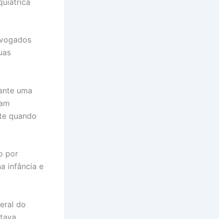
uiátrica
dvogados
uas
rante uma
iam
nte quando
o por
a infância e
eral do
stava