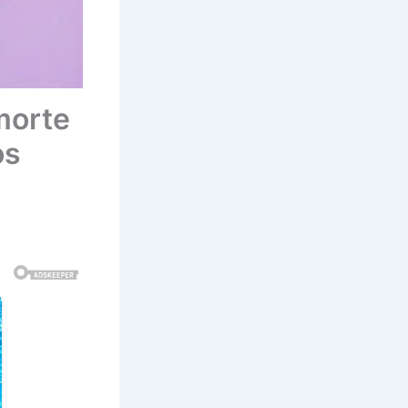
morte
os