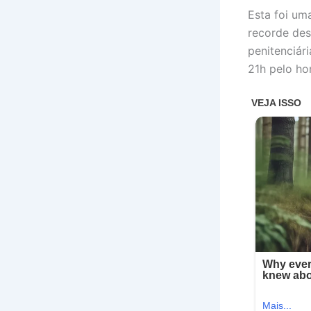
Esta foi u
recorde des
penitenciár
21h pelo hor