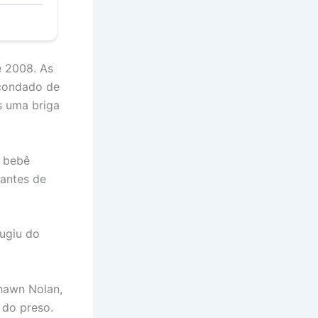
e 2008. As
 condado de
s uma briga
o bebê
 antes de
fugiu do
hawn Nolan,
 do preso.