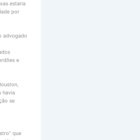
xas estaria
dade por
a o advogado
ados
erdões e
Houston,
á havia
ição se
stro” que