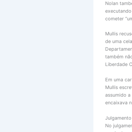
Nolan també
executando
cometer “um
Mullis recu
de uma cela
Departamen
também não
Liberdade C
Em uma cart
Mullis escr
assumido a 
encaixava n
Julgamento
No julgamen