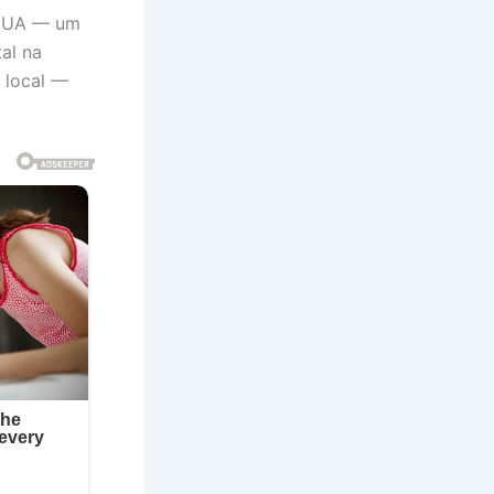
 EUA — um
al na
o local —