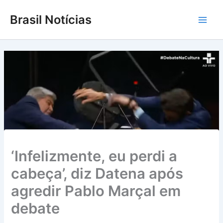
Ir
Brasil Notícias
para
Main
o
conteúdo
Men
‘Infelizmente, eu perdi a
cabeça’, diz Datena após
agredir Pablo Marçal em
debate