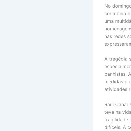
No domingo 
cerimônia f
uma multidã
homenagens 
nas redes s
expressaram
A tragédia 
especialmen
banhistas. 
medidas pre
atividades 
Raul Canari
teve na vid
fragilidade
difíceis. A