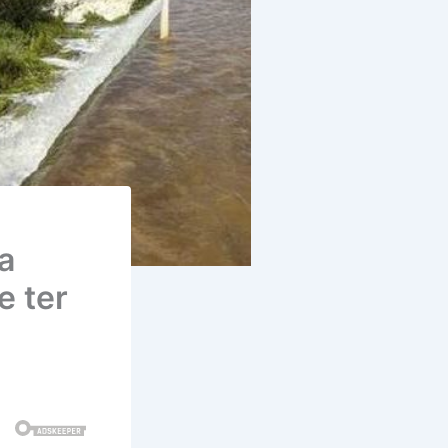
a
e ter