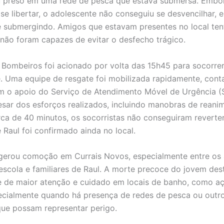
 preso em uma rede de pesca que estava submersa. Embo
 se libertar, o adolescente não conseguiu se desvencilhar,
 submergindo. Amigos que estavam presentes no local te
 não foram capazes de evitar o desfecho trágico.
Bombeiros foi acionado por volta das 15h45 para socorrer
. Uma equipe de resgate foi mobilizada rapidamente, con
 o apoio do Serviço de Atendimento Móvel de Urgência (
esar dos esforços realizados, incluindo manobras de rean
ca de 40 minutos, os socorristas não conseguiram reverter
 Raul foi confirmado ainda no local.
gerou comoção em Currais Novos, especialmente entre os
escola e familiares de Raul. A morte precoce do jovem des
 de maior atenção e cuidado em locais de banho, como a
ecialmente quando há presença de redes de pesca ou outr
ue possam representar perigo.