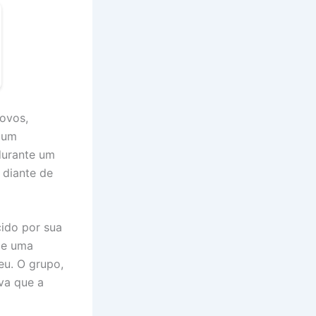
ovos,
 um
durante um
 diante de
cido por sua
 de uma
eu. O grupo,
va que a