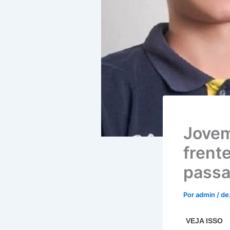
Jovem
frent
passa
Por
admin
/
de