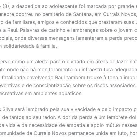
(8), a despedida ao adolescente foi marcada por grande
únebre ocorreu no cemitério de Santana, em Currais Novos
o de familiares, amigos e conhecidos que prestaram suas 
a Raul. Palavras de carinho e lembranças sobre o jovem c
ociais, onde diversas mensagens lamentaram a perda prec
 solidariedade à família.
serve como um alerta para o cuidado em áreas de lazer nat
te onde não há monitoramento ou infraestrutura adequada
A fatalidade envolvendo Raul também trouxe à tona a impo
ventivas e de conscientização sobre os riscos associados
recreativas em ambientes aquáticos.
s Silva será lembrado pela sua vivacidade e pelo impacto p
a de tantos ao seu redor. A dor da perda é um lembrete do
 da vida e da necessidade de empatia e apoio mútuo ness
 comunidade de Currais Novos permanece unida em luto, ho