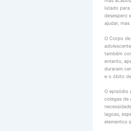
mas acabou
lutado para
desespero e
ajudar, mas
O Corpo de 
adolescente
também com
entanto, ap
duraram cer
e o óbito de
O episódio 
colegas de 
necessidade
lagoas, esp
elementos q