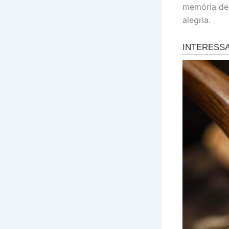
memória de
alegria.