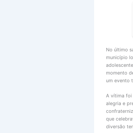
No último s
município l
adolescente
momento de 
um evento t
A vítima fo
alegria e p
confraterni
que celebr
diversão te