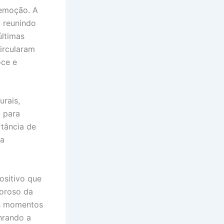
 emoção. A
, reunindo
últimas
ircularam
oce e
urais,
 para
rtância de
 a
ositivo que
loroso da
es momentos
nrando a