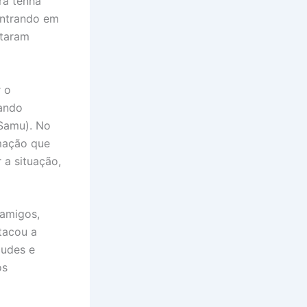
ra tenha
 entrando em
ntaram
 o
tando
Samu). No
imação que
 a situação,
 amigos,
tacou a
çudes e
os