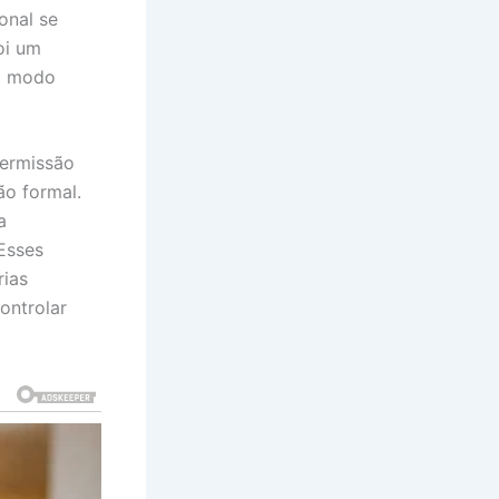
onal se
oi um
 o modo
permissão
ão formal.
a
 Esses
rias
ontrolar