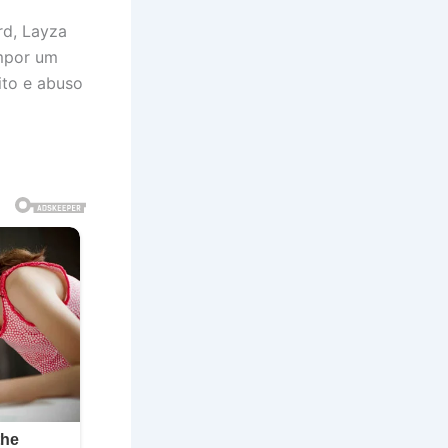
rd, Layza
impor um
ito e abuso