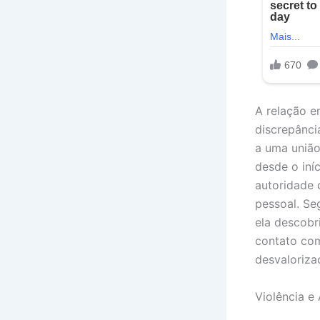
A relação e
discrepânci
a uma união
desde o iní
autoridade 
pessoal. Se
ela descobr
contato com
desvaloriza
Violência e