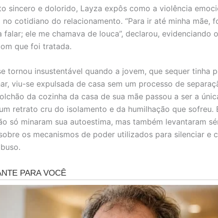
to sincero e dolorido, Layza expôs como a violência emoci
 no cotidiano do relacionamento. “Para ir até minha mãe, f
falar; ele me chamava de louca”, declarou, evidenciando
m que foi tratada.
se tornou insustentável quando a jovem, que sequer tinha 
har, viu-se expulsada de casa sem um processo de separaç
olchão da cozinha da casa de sua mãe passou a ser a únic
, um retrato cru do isolamento e da humilhação que sofreu.
ão só minaram sua autoestima, mas também levantaram sé
sobre os mecanismos de poder utilizados para silenciar e c
abuso.