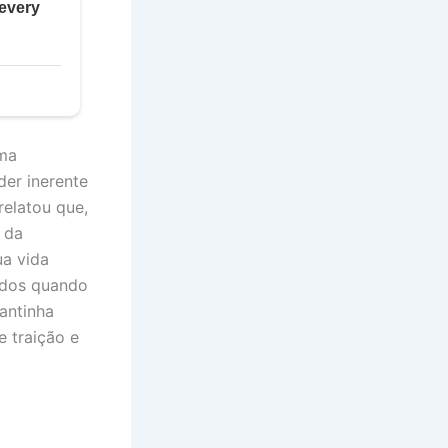
uma
der inerente
relatou que,
e da
ua vida
ados quando
antinha
 traição e