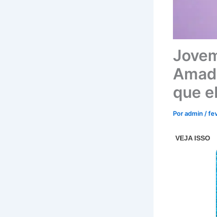
Jovem
Amado
que e
Por
admin
/
fe