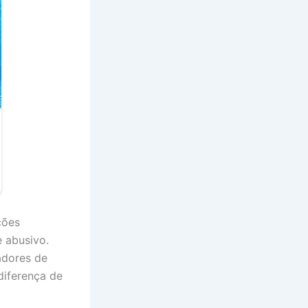
ções
 abusivo.
adores de
iferença de