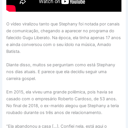
O vídeo viralizou tanto que Stephany foi notada por canais
de comunicação, chegando a aparecer no programa do
falecido Gugu Liberato. Na época, ela tinha apenas 17 anos
e ainda conversou com o seu ídolo na música, Amado
Batista.
Diante disso, muitos se perguntam como está Stephany
nos dias atuais. E parece que ela decidiu seguir uma
carreira gospel.
Em 2015, ela viveu uma grande polêmica, pois havia se
casado com o empresário Roberto Cardoso, de 53 anos.
No final de 2018, o ex-marido alegou que Stephany a teria
roubado durante os três anos de relacionamento.
“Ela abandonou a casa […]. Confiei nela, está aqui o