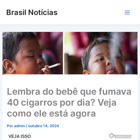
Ir
Brasil Notícias
para
Main
o
conteúdo
Men
Lembra do bebê que fumava
40 cigarros por dia? Veja
como ele está agora
Por
admin
/
outubro 14, 2024