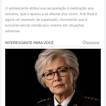
O adolescente atribui sua recuperação à dedicação aos
estudos, que o ajudou a se afastar dos vícios. Ardi Rizal é
agora um exemplo de superação, mostrando que é
possível vencer obstáculos mesmo em situações
adversas.