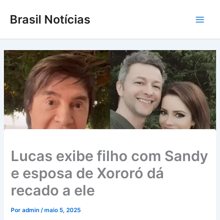
Ir
Brasil Notícias
para
Main
o
conteúdo
Men
Lucas exibe filho com Sandy
e esposa de Xororó dá
recado a ele
Por
admin
/
maio 5, 2025