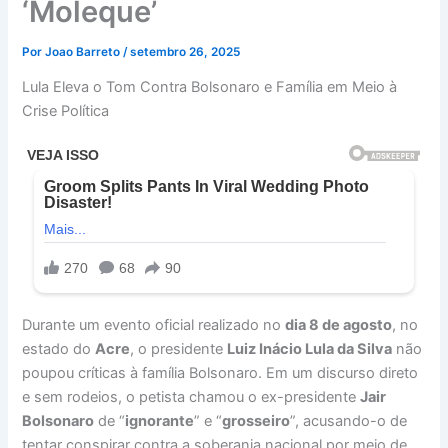
‘Moleque’
Por
Joao Barreto
/
setembro 26, 2025
Lula Eleva o Tom Contra Bolsonaro e Família em Meio à
Crise Política
Durante um evento oficial realizado no
dia 8 de agosto
, no
estado do
Acre
, o presidente
Luiz Inácio Lula da Silva
não
poupou críticas à família Bolsonaro. Em um discurso direto
e sem rodeios, o petista chamou o ex-presidente
Jair
Bolsonaro
de “
ignorante
” e “
grosseiro
”, acusando-o de
tentar conspirar contra a soberania nacional por meio de