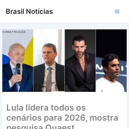
Ir
Brasil Notícias
para
Main
o
conteúdo
Men
Lula lidera todos os
cenários para 2026, mostra
pesquisa Quaest