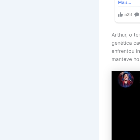
Arthur, o t
genética ca
enfrentou i
manteve hos