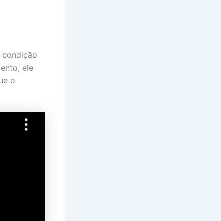
a condição
ento, ele
ue o