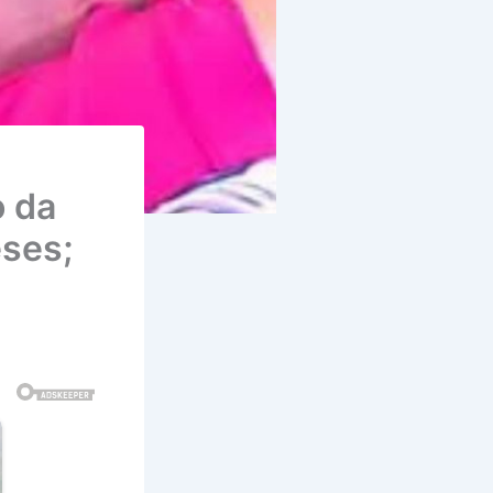
o da
eses;