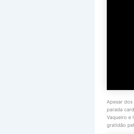
Apesar dos 
parada card
Vaqueiro e 
gratidão pe