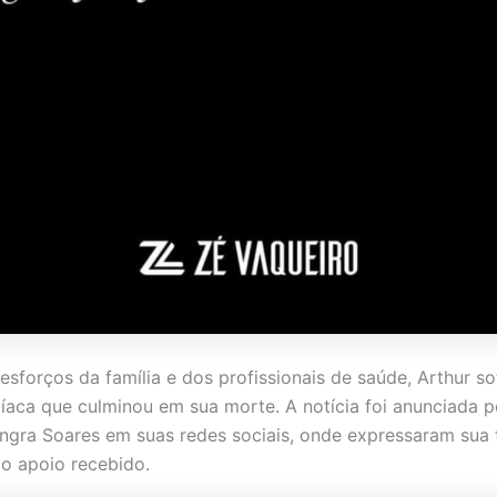
esforços da família e dos profissionais de saúde, Arthur s
íaca que culminou em sua morte. A notícia foi anunciada p
Ingra Soares em suas redes sociais, onde expressaram sua t
lo apoio recebido.