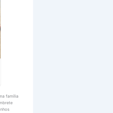
ma família
embrete
onhos