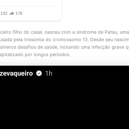
erceiro filho do casal, nasceu com a síndrome de Patau, um
usada pela trissomia do cromossomo 13. Desde seu nascim
números desafios de saúde, incluindo uma infecção grave q
pitalizado por longos períodos.