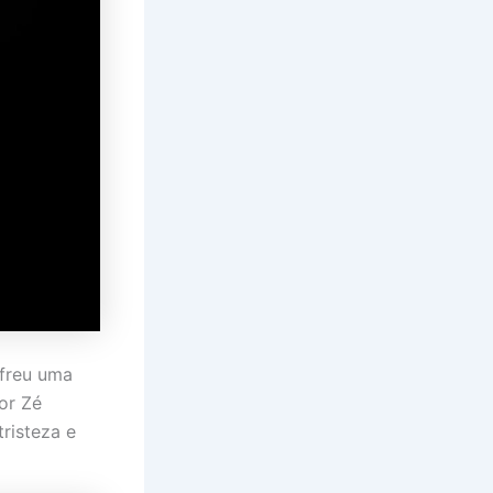
ofreu uma
or Zé
risteza e