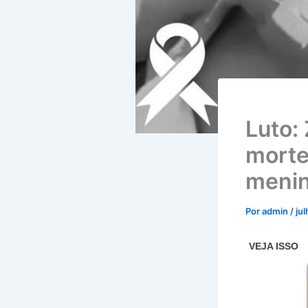
Luto: 
morte
menin
Por
admin
/
ju