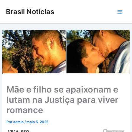
Ir
Brasil Notícias
para
Main
o
conteúdo
Men
Mãe e filho se apaixonam e
lutam na Justiça para viver
romance
Por
admin
/
maio 5, 2025