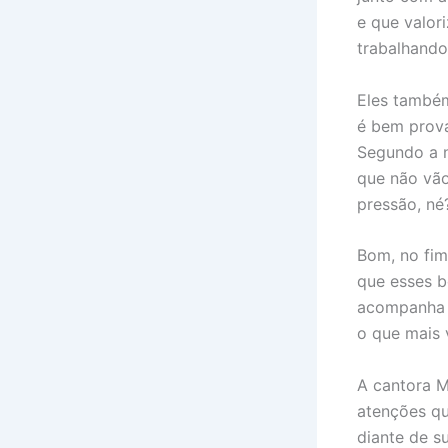
e que valor
trabalhand
Eles também
é bem prová
Segundo a n
que não vão
pressão, né
Bom, no fim
que esses b
acompanha a
o que mais 
A cantora M
atenções qu
diante de s