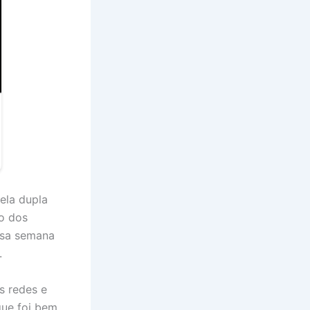
ela dupla
o dos
essa semana
.
s redes e
que foi bem