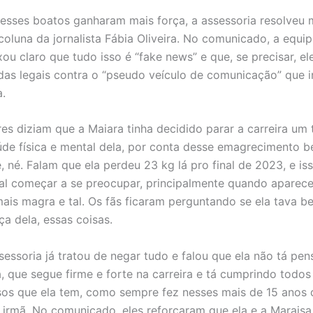
esses boatos ganharam mais força, a assessoria resolveu
coluna da jornalista Fábia Oliveira. No comunicado, a equi
ou claro que tudo isso é “fake news” e que, se precisar, el
as legais contra o “pseudo veículo de comunicação” que 
a.
es diziam que a Maiara tinha decidido parar a carreira um
úde física e mental dela, por conta desse emagrecimento b
, né. Falam que ela perdeu 23 kg lá pro final de 2023, e is
al começar a se preocupar, principalmente quando apare
mais magra e tal. Os fãs ficaram perguntando se ela tava 
ça dela, essas coisas.
ssessoria já tratou de negar tudo e falou que ela não tá p
, que segue firme e forte na carreira e tá cumprindo todos
s que ela tem, como sempre fez nesses mais de 15 anos d
 irmã. No comunicado, eles reforçaram que ela e a Maraisa