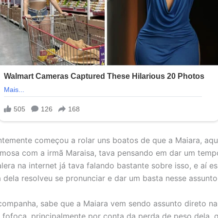
ntemente começou a rolar uns boatos de que a Maiara, aqu
amosa com a irmã Maraisa, tava pensando em dar um temp
lera na internet já tava falando bastante sobre isso, e aí 
a dela resolveu se pronunciar e dar um basta nesse assunto
ompanha, sabe que a Maiara vem sendo assunto direto na
e fofoca, principalmente por conta da perda de peso dela, 