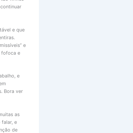
 continuar
tável e que
ntiras.
missíveis” e
 fofoca e
abalho, e
uem
. Bora ver
muitas as
falar, e
enção de