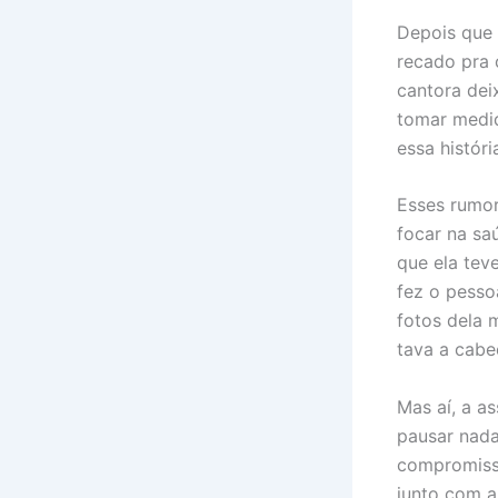
Depois que 
recado pra 
cantora deix
tomar medid
essa históri
Esses rumor
focar na sa
que ela teve
fez o pesso
fotos dela 
tava a cabe
Mas aí, a a
pausar nada
compromisso
junto com a