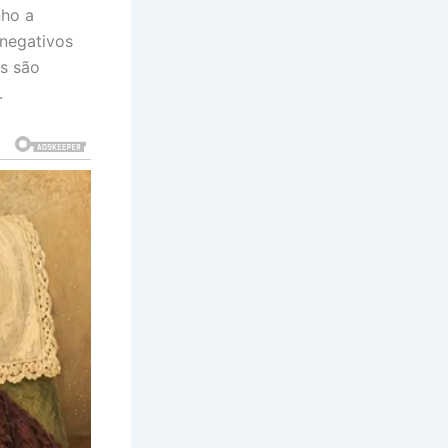
nho a
 negativos
as são
.