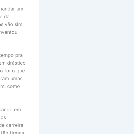
 mandar um
pe da
es vão sim
inventou
 tempo pra
em drástico
so foi o que
ceram umas
bem, como
ensando em
 os
e carreira
 tão firmes