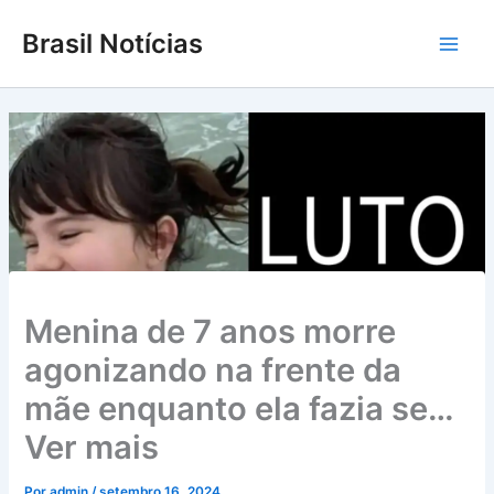
Ir
Brasil Notícias
para
Main
o
conteúdo
Men
Menina de 7 anos morre
agonizando na frente da
mãe enquanto ela fazia se…
Ver mais
Por
admin
/
setembro 16, 2024