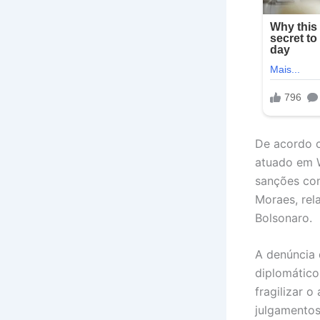
De acordo c
atuado em W
sanções cont
Moraes, rel
Bolsonaro.
A denúncia 
diplomático
fragilizar 
julgamentos