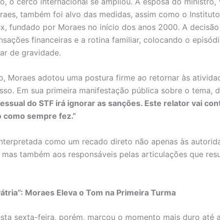
, o cerco internacional se ampliou. A esposa do ministro, 
raes, também foi alvo das medidas, assim como o Institut
ex, fundado por Moraes no início dos anos 2000. A decisão
ansações financeiras e a rotina familiar, colocando o episó
r de gravidade.
o, Moraes adotou uma postura firme ao retornar às ativid
sso. Em sua primeira manifestação pública sobre o tema, d
cessual do STF irá ignorar as sanções. Este relator vai con
o como sempre fez.”
 interpretada como um recado direto não apenas às autorid
 mas também aos responsáveis pelas articulações que res
Pátria”: Moraes Eleva o Tom na Primeira Turma
sta sexta-feira, porém, marcou o momento mais duro até 