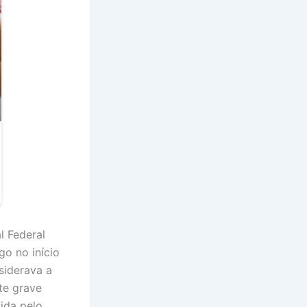
l Federal
o no início
siderava a
te grave
ida pelo