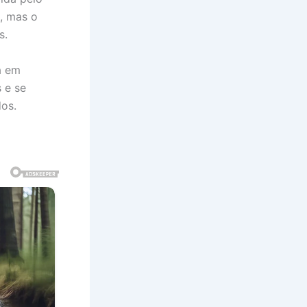
o, mas o
s.
a em
 e se
dos.