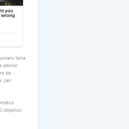
onaro teria
a adotar
dre de
e Jair
ontatos
 objetivo: