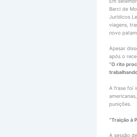
Em setembro
Barci de Mo
Jurídicos L
viagens, tr
novo patama
Apesar diss
após o rece
“O rito pro
trabalhand
A frase foi
americanas,
punições.
“Traição à 
A sessão de