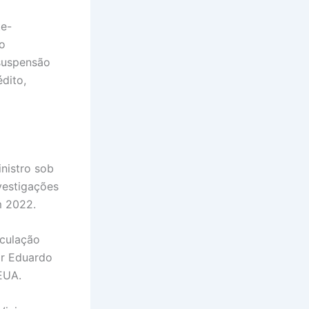
te-
o
 suspensão
édito,
nistro sob
nvestigações
m 2022.
iculação
or Eduardo
 EUA.