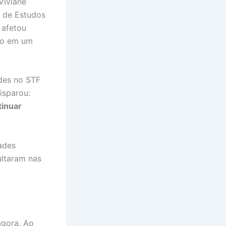
Viviane
o de Estudos
 afetou
dio em um
ades no STF
isparou:
tinuar
ades
ultaram nas
agora. Ao