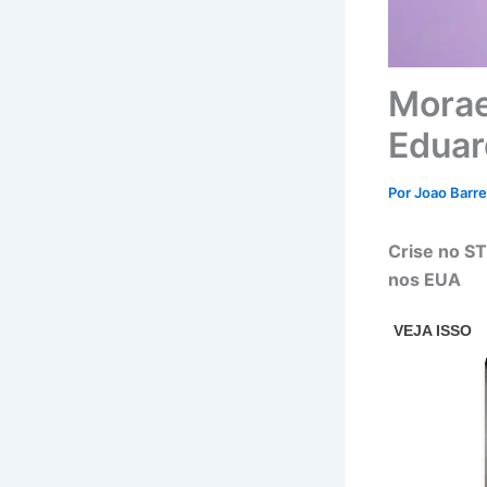
Morae
Eduar
Por
Joao Barr
Crise no ST
nos EUA